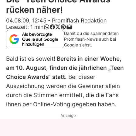
Alle Themen auf Promiflash
rücken näher!
Jobs
04.08.09, 12:45
-
Promiflash Redaktion
Lesezeit:
1
min
App runterladen
Damit du die spannendsten
Promiflash-News auch bei
Team
Google siehst.
Redaktionelle Richtlinien
Bald ist es soweit!
Bereits in einer Woche,
am 10. August, finden die jährlichen „Teen
Impressum
Choice Awards“ statt.
Bei dieser
Datenschutzerklärung
Auszeichnung werden die Gewinner allein
durch die Stimmen ermittelt, die die Fans
Nutzungsbedingungen
ihnen per Online-Voting gegeben haben.
Utiq verwalten
Anzeige