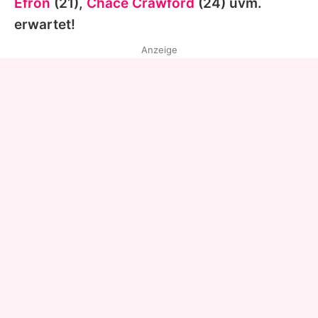
Efron
(21),
Chace Crawford
(24) uvm.
erwartet!
Anzeige