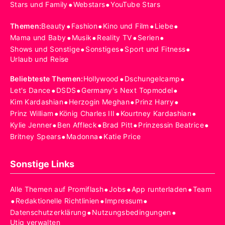
•
•
Stars und Family
Webstars
YouTube Stars
•
•
•
•
Themen
:
Beauty
Fashion
Kino und Film
Liebe
•
•
•
•
Mama und Baby
Musik
Reality TV
Serien
•
•
•
Shows und Sonstige
Sonstiges
Sport und Fitness
Urlaub und Reise
•
•
Beliebteste Themen
:
Hollywood
Dschungelcamp
•
•
•
Let's Dance
DSDS
Germany's Next Topmodel
•
•
•
Kim Kardashian
Herzogin Meghan
Prinz Harry
•
•
•
Prinz William
König Charles III
Kourtney Kardashian
•
•
•
•
Kylie Jenner
Ben Affleck
Brad Pitt
Prinzessin Beatrice
•
•
Britney Spears
Madonna
Katie Price
Sonstige Links
•
•
•
Alle Themen auf Promiflash
Jobs
App runterladen
Team
•
•
•
Redaktionelle Richtlinien
Impressum
•
•
Datenschutzerklärung
Nutzungsbedingungen
Utiq verwalten