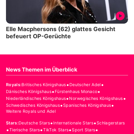
Elle Macphersons (62) glattes Gesicht
befeuert OP-Gerüchte
News Themen im Überblick
•
•
Royals
:
Britisches Königshaus
Deutscher Adel
•
•
Dänisches Königshaus
Fürstenhaus Monaco
•
•
Niederländisches Königshaus
Norwegisches Königshaus
•
•
Schwedisches Königshaus
Spanisches Königshaus
Weitere Royals und Adel
•
•
Stars
:
Deutsche Stars
Internationale Stars
Schlagerstars
•
•
•
•
Tierische Stars
TikTok Stars
Sport Stars