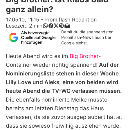
Alle Themen auf Promiflash
ganz allein?
Jobs
17.05.10, 11:15
-
Promiflash Redaktion
Lesezeit:
2
min
App runterladen
Damit du die spannendsten
Promiflash-News auch bei
Team
Google siehst.
Redaktionelle Richtlinien
Heute Abend wird es im
Big Brother
-
Container wieder richtig spannend!
Auf der
Impressum
Nominierungsliste stehen in dieser Woche
Datenschutzerklärung
Lilly Love und Aleks, eine von beiden wird
heute Abend die TV-WG verlassen müssen.
Nutzungsbedingungen
Die ebenfalls nominierte Meike musste
Utiq verwalten
bereits am letzten Dienstag das Haus
verlassen, da sie zuvor ausgeplaudert hatte,
dass sie sowieso freiwillig ausziehen werde.