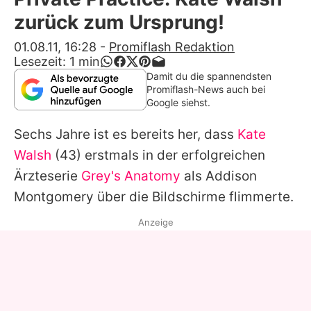
Alle Themen auf Promiflash
zurück zum Ursprung!
Jobs
01.08.11, 16:28
-
Promiflash Redaktion
Lesezeit:
1
min
App runterladen
Damit du die spannendsten
Promiflash-News auch bei
Team
Google siehst.
Redaktionelle Richtlinien
Sechs Jahre ist es bereits her, dass
Kate
Walsh
(43) erstmals in der erfolgreichen
Impressum
Ärzteserie
Grey's Anatomy
als Addison
Datenschutzerklärung
Montgomery über die Bildschirme flimmerte.
Nutzungsbedingungen
Anzeige
Utiq verwalten