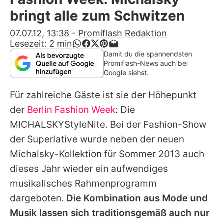
Alle Themen auf Promiflash
bringt alle zum Schwitzen
Jobs
07.07.12, 13:38
-
Promiflash Redaktion
Lesezeit:
2
min
App runterladen
Damit du die spannendsten
Promiflash-News auch bei
Team
Google siehst.
Redaktionelle Richtlinien
Für zahlreiche Gäste ist sie der Höhepunkt
der
Berlin Fashion Week
: Die
Impressum
MICHALSKYStyleNite. Bei der Fashion-Show
Datenschutzerklärung
der Superlative wurde neben der neuen
Michalsky-Kollektion für Sommer 2013 auch
Nutzungsbedingungen
dieses Jahr wieder ein aufwendiges
Utiq verwalten
musikalisches Rahmenprogramm
dargeboten.
Die Kombination aus Mode und
Musik lassen sich traditionsgemäß auch nur