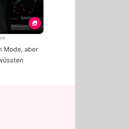
010
in Mode, aber
 wüssten