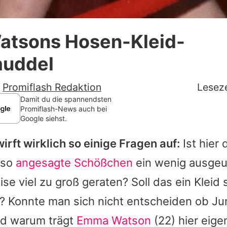
Datenschutzerklärung
tsons Hosen-Kleid-
Nutzungsbedingungen
uddel
Utiq verwalten
-
Promiflash Redaktion
Leseze
Damit du die spannendsten
Promiflash-News auch bei
Google siehst.
wirft wirklich so einige Fragen auf:
Ist hier 
 so
angesagte Schößchen
ein wenig ausgeu
e viel zu groß geraten? Soll das ein Kleid
? Konnte man sich nicht entscheiden ob Ju
nd warum trägt
Emma Watson
(22) hier eigen