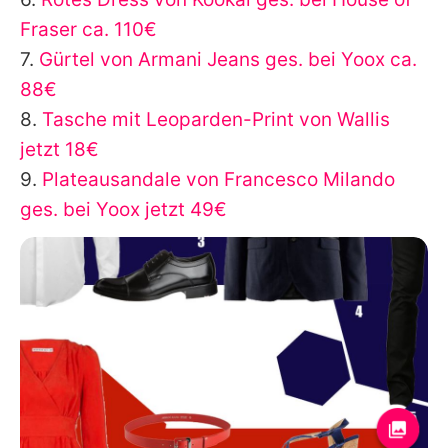
Fraser ca. 110€
7.
Gürtel von Armani Jeans ges. bei Yoox ca.
88€
8.
Tasche mit Leoparden-Print von Wallis
jetzt 18€
9.
Plateausandale von Francesco Milando
ges. bei Yoox jetzt 49€