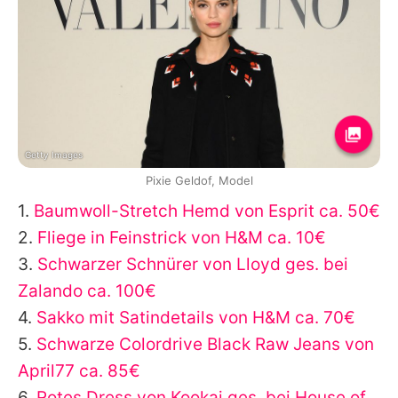
Getty Images
Pixie Geldof, Model
1.
Baumwoll-Stretch Hemd von Esprit ca. 50€
2.
Fliege in Feinstrick von H&M ca. 10€
3.
Schwarzer Schnürer von Lloyd ges. bei
Zalando ca. 100€
4.
Sakko mit Satindetails von H&M ca. 70€
5.
Schwarze Colordrive Black Raw Jeans von
April77 ca. 85€
6.
Rotes Dress von Kookai ges. bei House of