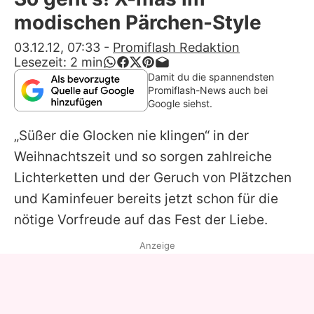
Alle Themen auf Promiflash
modischen Pärchen-Style
Jobs
03.12.12, 07:33
-
Promiflash Redaktion
Lesezeit:
2
min
App runterladen
Damit du die spannendsten
Promiflash-News auch bei
Team
Google siehst.
Redaktionelle Richtlinien
„Süßer die Glocken nie klingen“ in der
Weihnachtszeit und so sorgen zahlreiche
Impressum
Lichterketten und der Geruch von Plätzchen
Datenschutzerklärung
und Kaminfeuer bereits jetzt schon für die
nötige Vorfreude auf das Fest der Liebe.
Nutzungsbedingungen
Anzeige
Utiq verwalten