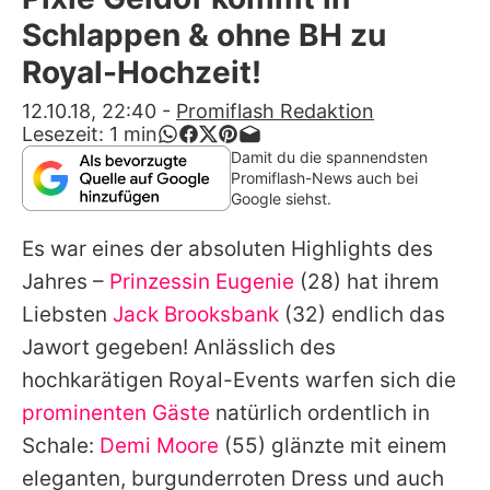
Alle Themen auf Promiflash
Schlappen & ohne BH zu
Jobs
Royal-Hochzeit!
App runterladen
12.10.18, 22:40
-
Promiflash Redaktion
Lesezeit:
1
min
Team
Damit du die spannendsten
Promiflash-News auch bei
Redaktionelle Richtlinien
Google siehst.
Es war eines der absoluten Highlights des
Impressum
Jahres –
Prinzessin Eugenie
(28) hat ihrem
Datenschutzerklärung
Liebsten
Jack Brooksbank
(32) endlich das
Nutzungsbedingungen
Jawort gegeben! Anlässlich des
hochkarätigen Royal-Events warfen sich die
Utiq verwalten
prominenten Gäste
natürlich ordentlich in
Schale:
Demi Moore
(55) glänzte mit einem
eleganten, burgunderroten Dress und auch