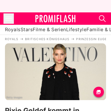
Royals
Stars
Filme & Serien
Lifestyle
Familie & 
ROYALS
BRITISCHES KÖNIGSHAUS
PRINZESSIN EUGENI
Royals
Stars
Filme & Serien
Lifestyle
Familie & Liebe
Promiflash Exklusiv
Getty Images
Pixie Geldof kommt in