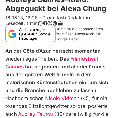
Alle Themen auf Promiflash
Abgeguckt bei Alexa Chung
Jobs
16.05.13, 12:28
-
Promiflash Redaktion
Lesezeit:
1
min
App runterladen
Damit du die spannendsten
Promiflash-News auch bei
Team
Google siehst.
Redaktionelle Richtlinien
An der Côte d’Azur herrscht momentan
wieder reges Treiben. Das
Filmfestival
Impressum
Cannes
hat begonnen und allerlei Promis
Datenschutzerklärung
aus der ganzen Welt trudeln in dem
malerischen Küstenstädtchen ein, um sich
Nutzungsbedingungen
und die Branche hochleben zu lassen.
Utiq verwalten
Nachdem schon
Nicole Kidman
(45) für ein
tosendes Blitzlichtgewitter sorgte, posierte
auch
Audrey Tautou
(36) bereitwillig für die