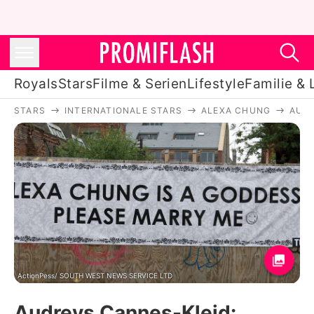
Royals
Stars
Filme & Serien
Lifestyle
Familie & 
STARS
INTERNATIONALE STARS
ALEXA CHUNG
AUDR
Royals
Stars
Filme & Serien
Lifestyle
Familie & Liebe
Promiflash Exklusiv
ActionPess/ SOUTH WEST NEWS SERVICE LTD
Audreys Cannes-Kleid: