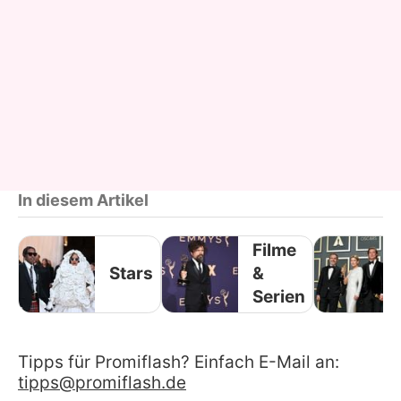
In diesem Artikel
Filme
Stars
&
Serien
Tipps für Promiflash? Einfach E-Mail an:
tipps@promiflash.de