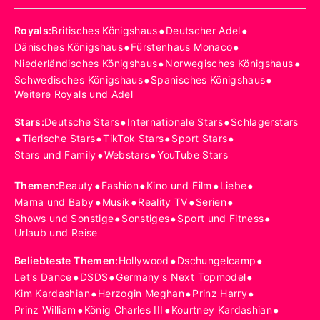
•
•
Royals
:
Britisches Königshaus
Deutscher Adel
•
•
Dänisches Königshaus
Fürstenhaus Monaco
•
•
Niederländisches Königshaus
Norwegisches Königshaus
•
•
Schwedisches Königshaus
Spanisches Königshaus
Weitere Royals und Adel
•
•
Stars
:
Deutsche Stars
Internationale Stars
Schlagerstars
•
•
•
•
Tierische Stars
TikTok Stars
Sport Stars
•
•
Stars und Family
Webstars
YouTube Stars
•
•
•
•
Themen
:
Beauty
Fashion
Kino und Film
Liebe
•
•
•
•
Mama und Baby
Musik
Reality TV
Serien
•
•
•
Shows und Sonstige
Sonstiges
Sport und Fitness
Urlaub und Reise
•
•
Beliebteste Themen
:
Hollywood
Dschungelcamp
•
•
•
Let's Dance
DSDS
Germany's Next Topmodel
•
•
•
Kim Kardashian
Herzogin Meghan
Prinz Harry
•
•
•
Prinz William
König Charles III
Kourtney Kardashian