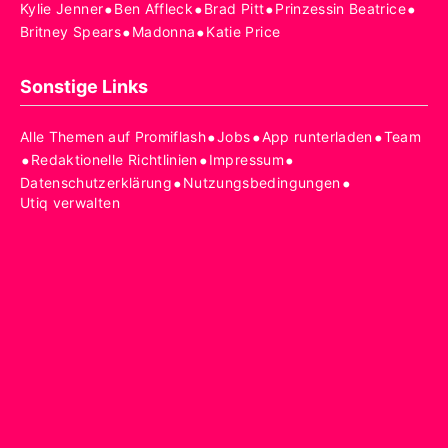
•
•
•
•
Kylie Jenner
Ben Affleck
Brad Pitt
Prinzessin Beatrice
•
•
Britney Spears
Madonna
Katie Price
Sonstige Links
•
•
•
Alle Themen auf Promiflash
Jobs
App runterladen
Team
•
•
•
Redaktionelle Richtlinien
Impressum
•
•
Datenschutzerklärung
Nutzungsbedingungen
Utiq verwalten