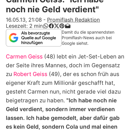
Alle Themen auf Promiflash
noch nie Geld verdient"
Jobs
16.05.13, 21:08
-
Promiflash Redaktion
Lesezeit:
2
min
App runterladen
Damit du die spannendsten
Promiflash-News auch bei
Team
Google siehst.
Redaktionelle Richtlinien
Carmen Geiss
(48) lebt ein Jet-Set-Leben an
der Seite ihres Mannes, doch im Gegensatz
Impressum
zu
Robert Geiss
(49), der es schon früh aus
Datenschutzerklärung
eigener Kraft zum Millionär geschafft hat,
gesteht
Carmen
nun, nicht gerade viel dazu
Nutzungsbedingungen
beigetragen zu haben.
"Ich habe noch nie
Utiq verwalten
Geld verdient, sondern immer verdienen
lassen. Ich habe gemodelt, aber dafür gab
es kein Geld, sondern Cola und mal einen