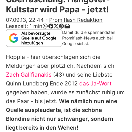
Alle Themen auf Promiflash
Kultstar wird Papa - jetzt!
Jobs
07.09.13, 22:44
-
Promiflash Redaktion
Lesezeit:
1
min
App runterladen
Damit du die spannendsten
Promiflash-News auch bei
Team
Google siehst.
Redaktionelle Richtlinien
Hoppla - hier überschlagen sich die
Meldungen aber plötzlich. Nachdem sich
Impressum
Zach Galifianakis
(43) und seine Liebste
Datenschutzerklärung
Quinn Lundberg Ende 2012
das Ja-Wort
gegeben haben, wurde es zunächst ruhig um
Nutzungsbedingungen
das Paar - bis jetzt.
Wie nämlich nun eine
Utiq verwalten
Quelle ausplauderte, ist die schöne
Blondine nicht nur schwanger, sondern
liegt bereits in den Wehen!