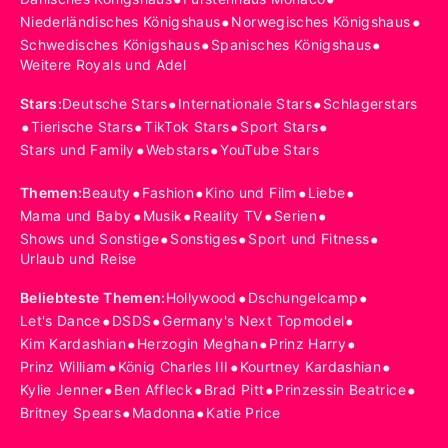
•
•
Niederländisches Königshaus
Norwegisches Königshaus
•
•
Schwedisches Königshaus
Spanisches Königshaus
Weitere Royals und Adel
•
•
Stars
:
Deutsche Stars
Internationale Stars
Schlagerstars
•
•
•
•
Tierische Stars
TikTok Stars
Sport Stars
•
•
Stars und Family
Webstars
YouTube Stars
•
•
•
•
Themen
:
Beauty
Fashion
Kino und Film
Liebe
•
•
•
•
Mama und Baby
Musik
Reality TV
Serien
•
•
•
Shows und Sonstige
Sonstiges
Sport und Fitness
Urlaub und Reise
•
•
Beliebteste Themen
:
Hollywood
Dschungelcamp
•
•
•
Let's Dance
DSDS
Germany's Next Topmodel
•
•
•
Kim Kardashian
Herzogin Meghan
Prinz Harry
•
•
•
Prinz William
König Charles III
Kourtney Kardashian
•
•
•
•
Kylie Jenner
Ben Affleck
Brad Pitt
Prinzessin Beatrice
•
•
Britney Spears
Madonna
Katie Price