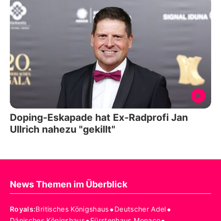
Doping-Eskapade hat Ex-Radprofi Jan
Ullrich nahezu "gekillt"
News Themen im Überblick
•
•
Royals
:
Britisches Königshaus
Deutscher Adel
•
•
Dänisches Königshaus
Fürstenhaus Monaco