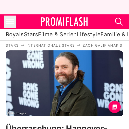
Royals
Stars
Filme & Serien
Lifestyle
Familie & 
STARS
INTERNATIONALE STARS
ZACH GALIFIANAKIS
Royals
Stars
Filme & Serien
Lifestyle
Familie & Liebe
Promiflash Exklusiv
Getty Images
Überraschung: Hangover-