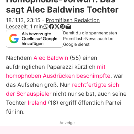
Alle Themen auf Promiflash
sagt Alec Baldwins Tochter
Jobs
18.11.13, 23:15
-
Promiflash Redaktion
Lesezeit:
1
min
App runterladen
Damit du die spannendsten
Promiflash-News auch bei
Team
Google siehst.
Redaktionelle Richtlinien
Nachdem
Alec Baldwin
(55) einen
aufdringlichen Paparazzi kürzlich
mit
Impressum
homophoben Ausdrücken beschimpfte
, war
Datenschutzerklärung
das Aufsehen groß. Nun
rechtfertigte sich
der Schauspieler
nicht nur selbst, auch seine
Nutzungsbedingungen
Tochter
Ireland
(18) ergriff öffentlich Partei
Utiq verwalten
für ihn.
Anzeige