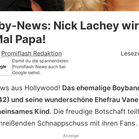
Datenschutzerklärung
by-News: Nick Lachey wi
Nutzungsbedingungen
Mal Papa!
Utiq verwalten
-
Promiflash Redaktion
Leseze
Damit du die spannendsten
Promiflash-News auch bei
Google siehst.
ws aus Hollywood!
Das ehemalige Boyband
42) und seine wunderschöne Ehefrau Vane
emeinsames Kind.
Die freudige Botschaft teilt
inreißenden Schnappschuss mit ihren Fans.
Anzeige