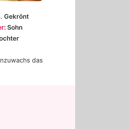
n.
Gekrönt
er
: Sohn
Tochter
ienzuwachs das