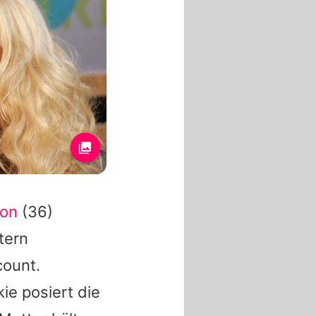
son
(36)
tern
count.
e posiert die