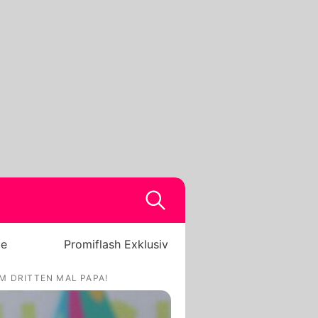
be
Promiflash Exklusiv
M DRITTEN MAL PAPA!