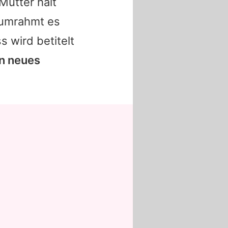
Mutter hält
 umrahmt es
 wird betitelt
in neues