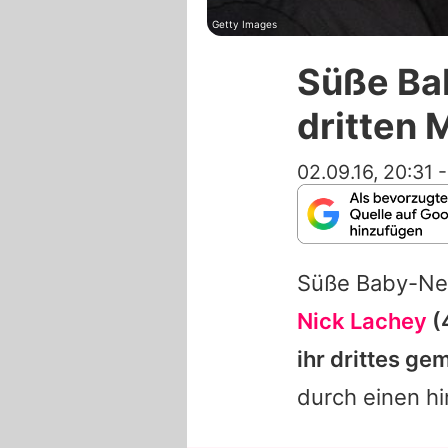
Getty Images
Süße Ba
dritten 
02.09.16, 20:31
Süße Baby-Ne
Nick Lachey
(
ihr drittes g
durch einen h