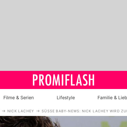
Filme & Serien
Lifestyle
Familie & Lie
NICK LACHEY
SÜSSE BABY-NEWS: NICK LACHEY WIRD ZU
Royals
Stars