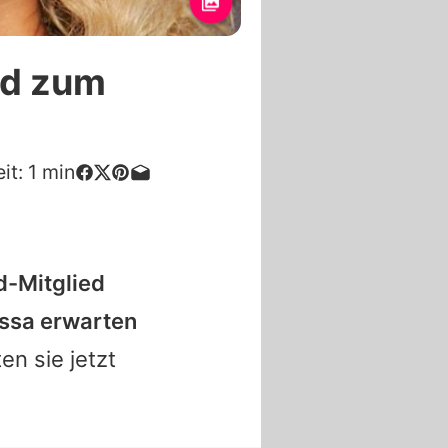
rd zum
it:
1
min
-Mitglied
ssa erwarten
en sie jetzt