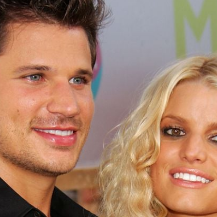
Filme & Serien
Lifestyle
Familie & Liebe
Promiflash Exklusiv
Alle Themen auf Promiflash
Jobs
App runterladen
Team
Redaktionelle Richtlinien
Impressum