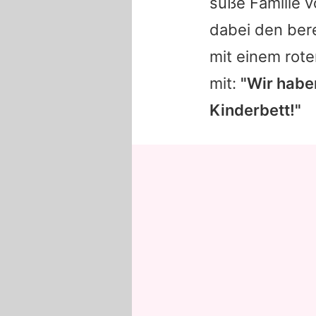
süße Familie v
dabei den ber
mit einem rot
mit:
"Wir habe
Kinderbett!"