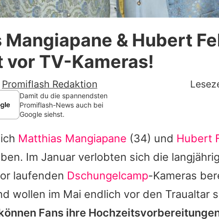
Datenschutzerklärung
 Mangiapane & Hubert Fel
Nutzungsbedingungen
t vor TV-Kameras!
Utiq verwalten
-
Promiflash Redaktion
Leseze
Damit du die spannendsten
Promiflash-News auch bei
Google siehst.
sich
Matthias Mangiapane
(34) und
Hubert F
ben. Im Januar verlobten sich die langjähri
vor laufenden
Dschungelcamp
-Kameras ber
d wollen im Mai endlich vor den Traualtar 
 können Fans ihre Hochzeitsvorbereitungen