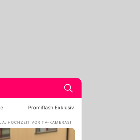
be
Promiflash Exklusiv
LA: HOCHZEIT VOR TV-KAMERAS!