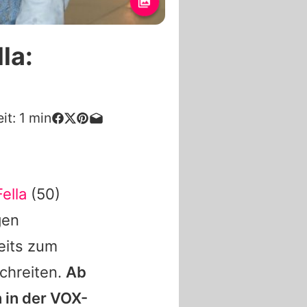
la:
it:
1
min
ella
(50)
gen
eits zum
schreiten.
Ab
 in der VOX-