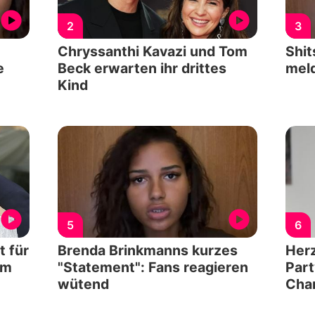
2
3
Chryssanthi Kavazi und Tom
Shit
e
Beck erwarten ihr drittes
meld
Kind
5
6
t für
Brenda Brinkmanns kurzes
Herz
am
"Statement": Fans reagieren
Part
wütend
Char