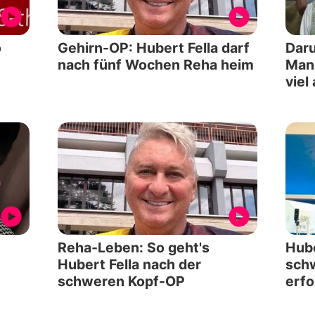
o
Gehirn-OP: Hubert Fella darf
Dar
nach fünf Wochen Reha heim
Mang
viel 
Reha-Leben: So geht's
Hube
Hubert Fella nach der
sch
schweren Kopf-OP
erfo