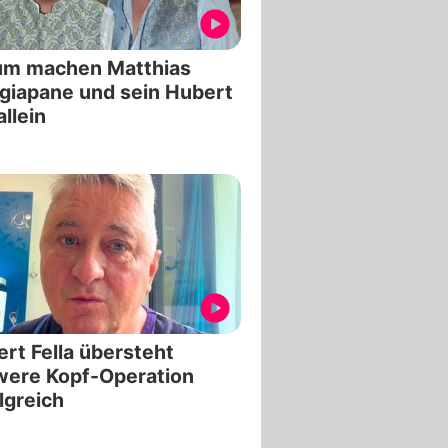
um machen Matthias
iapane und sein Hubert
allein
rt Fella übersteht
were Kopf-Operation
lgreich