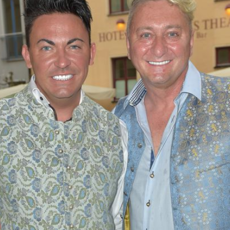
Filme & Serien
Lifestyle
Familie & Liebe
Promiflash Exklusiv
Alle Themen auf Promiflash
Jobs
App runterladen
Team
Redaktionelle Richtlinien
Impressum