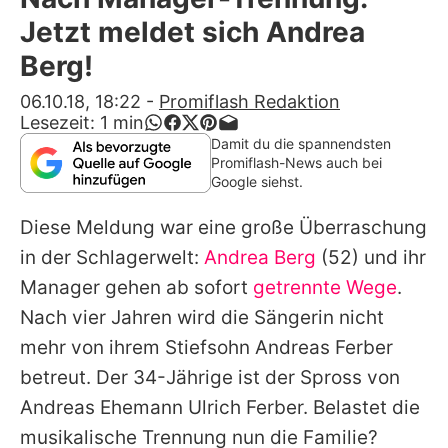
Alle Themen auf Promiflash
Jetzt meldet sich Andrea
Jobs
Berg!
App runterladen
06.10.18, 18:22
-
Promiflash Redaktion
Lesezeit:
1
min
Team
Damit du die spannendsten
Promiflash-News auch bei
Redaktionelle Richtlinien
Google siehst.
Diese Meldung war eine große Überraschung
Impressum
in der Schlagerwelt:
Andrea Berg
(52) und ihr
Datenschutzerklärung
Manager gehen ab sofort
getrennte Wege
.
Nutzungsbedingungen
Nach vier Jahren wird die Sängerin nicht
mehr von ihrem Stiefsohn
Andreas Ferber
Utiq verwalten
betreut. Der 34-Jährige ist der Spross von
Andreas
Ehemann
Ulrich Ferber
. Belastet die
musikalische Trennung nun die Familie?