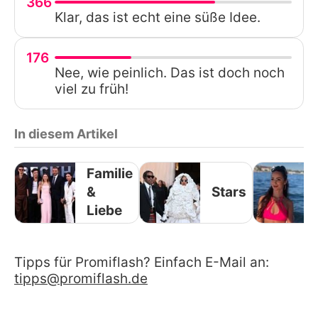
366
Klar, das ist echt eine süße Idee.
176
Nee, wie peinlich. Das ist doch noch
viel zu früh!
In diesem Artikel
Familie
&
Stars
Liebe
Tipps für Promiflash? Einfach E-Mail an:
tipps@promiflash.de