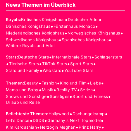
News Themen im Überblick
•
•
Royals
:
Britisches Königshaus
Deutscher Adel
•
•
Dänisches Königshaus
Fürstenhaus Monaco
•
•
Niederländisches Königshaus
Norwegisches Königshaus
•
•
Schwedisches Königshaus
Spanisches Königshaus
Weitere Royals und Adel
•
•
Stars
:
Deutsche Stars
Internationale Stars
Schlagerstars
•
•
•
•
Tierische Stars
TikTok Stars
Sport Stars
•
•
Stars und Family
Webstars
YouTube Stars
•
•
•
•
Themen
:
Beauty
Fashion
Kino und Film
Liebe
•
•
•
•
Mama und Baby
Musik
Reality TV
Serien
•
•
•
Shows und Sonstige
Sonstiges
Sport und Fitness
Urlaub und Reise
•
•
Beliebteste Themen
:
Hollywood
Dschungelcamp
•
•
•
Let's Dance
DSDS
Germany's Next Topmodel
•
•
•
Kim Kardashian
Herzogin Meghan
Prinz Harry