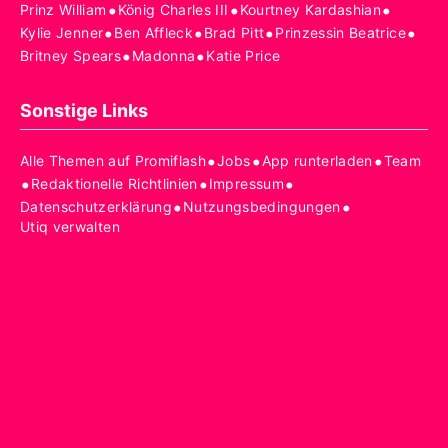
•
•
•
Prinz William
König Charles III
Kourtney Kardashian
•
•
•
•
Kylie Jenner
Ben Affleck
Brad Pitt
Prinzessin Beatrice
•
•
Britney Spears
Madonna
Katie Price
Sonstige Links
•
•
•
Alle Themen auf Promiflash
Jobs
App runterladen
Team
•
•
•
Redaktionelle Richtlinien
Impressum
•
•
Datenschutzerklärung
Nutzungsbedingungen
Utiq verwalten