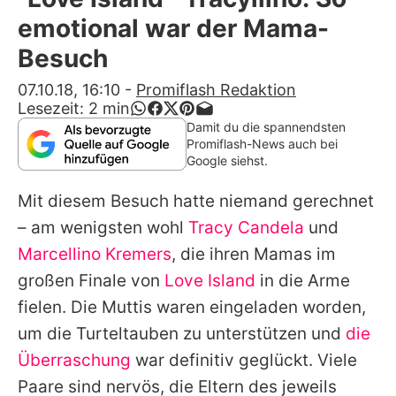
Alle Themen auf Promiflash
emotional war der Mama-
Jobs
Besuch
App runterladen
07.10.18, 16:10
-
Promiflash Redaktion
Lesezeit:
2
min
Team
Damit du die spannendsten
Promiflash-News auch bei
Redaktionelle Richtlinien
Google siehst.
Mit diesem Besuch hatte niemand gerechnet
Impressum
– am wenigsten wohl
Tracy Candela
und
Datenschutzerklärung
Marcellino Kremers
, die ihren Mamas im
Nutzungsbedingungen
großen Finale von
Love Island
in die Arme
fielen. Die Muttis waren eingeladen worden,
Utiq verwalten
um die Turteltauben zu unterstützen und
die
Überraschung
war definitiv geglückt. Viele
Paare sind nervös, die Eltern des jeweils