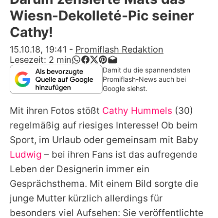
Alle Themen auf Promiflash
Wiesn-Dekolleté-Pic seiner
Jobs
Cathy!
App runterladen
15.10.18, 19:41
-
Promiflash Redaktion
Lesezeit:
2
min
Team
Damit du die spannendsten
Promiflash-News auch bei
Redaktionelle Richtlinien
Google siehst.
Mit ihren Fotos stößt
Cathy Hummels
(30)
Impressum
regelmäßig auf riesiges Interesse! Ob beim
Datenschutzerklärung
Sport, im Urlaub oder gemeinsam mit Baby
Nutzungsbedingungen
Ludwig
– bei ihren Fans ist das aufregende
Leben der Designerin immer ein
Utiq verwalten
Gesprächsthema. Mit einem Bild sorgte die
junge Mutter kürzlich allerdings für
besonders viel Aufsehen: Sie veröffentlichte