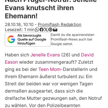
Alle Themen auf Promiflash
Evans knutscht ihren
Jobs
Ehemann!
App runterladen
28.10.18, 10:10
-
Promiflash Redaktion
Lesezeit:
1
min
Team
Damit du die spannendsten
Promiflash-News auch bei
Redaktionelle Richtlinien
Google siehst.
Haben sich
Jenelle Evans
(26) und
David
Impressum
Eason
wieder zusammengerauft? Zuletzt
Datenschutzerklärung
ging es bei der
Teen Mom
-Darstellerin und
Nutzungsbedingungen
ihrem Ehemann äußerst turbulent zu: Ein
Streit der beiden war vor wenigen Tagen
Utiq verwalten
dermaßen ausgeartet, dass sich die
dreifache Mutter gezwungen sah,
den Notruf
zu wählen
. Vor den Polizeibeamten