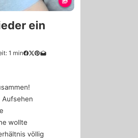
eder ein
it:
1
min
zusammen!
n Aufsehen
ie
ne wollte
hältnis völlig