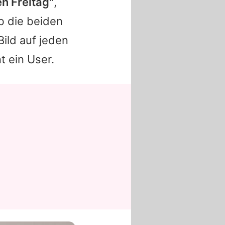
n Freitag"
,
b die beiden
ild auf jeden
 ein User.