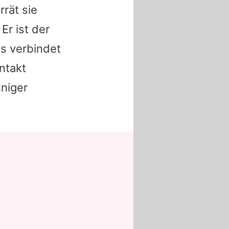
rät sie
Er ist der
as verbindet
ntakt
nniger