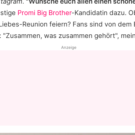
stagram
.
"Wünsche euch allen einen schöne
nstige
Promi Big Brother
-Kandidatin dazu. O
 Liebes-Reunion feiern? Fans sind von dem B
rt: "Zusammen, was zusammen gehört", meint
Anzeige