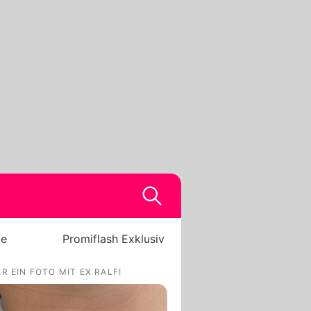
be
Promiflash Exklusiv
 EIN FOTO MIT EX RALF!