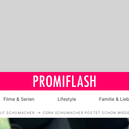
Filme & Serien
Lifestyle
Familie & Lie
ALF SCHUMACHER
CORA SCHUMACHER POSTET SCHON WIEDER
Royals
Stars