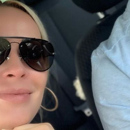
Filme & Serien
Lifestyle
Familie & Liebe
Promiflash Exklusiv
Alle Themen auf Promiflash
Jobs
App runterladen
Team
Redaktionelle Richtlinien
Impressum