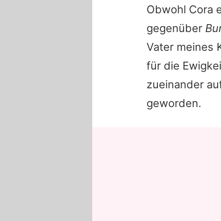
Obwohl Cora ei
gegenüber
Bu
Vater meines K
für die Ewigke
zueinander au
geworden.