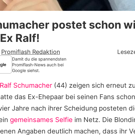
Datenschutzerklärung
humacher postet schon wi
Nutzungsbedingungen
Ex Ralf!
Utiq verwalten
-
Promiflash Redaktion
Leseze
Damit du die spannendsten
Promiflash-News auch bei
Google siehst.
Ralf Schumacher
(44) zeigen sich erneut 
atte das Ex-Ehepaar bei seinen Fans scho
vier Jahre nach ihrer Scheidung posteten d
ein
gemeinsames Selfie
im Netz. Die Blondi
enen Angaben deutlich machen, dass ihr Ver