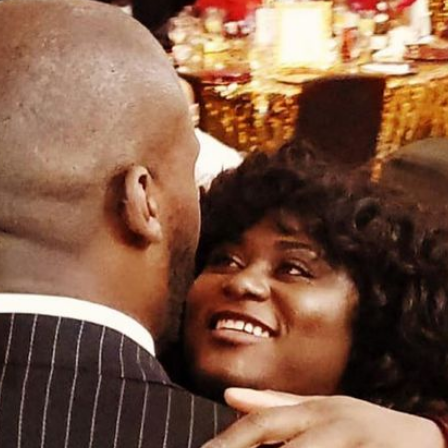
Filme & Serien
Lifestyle
Familie & Liebe
Promiflash Exklusiv
Alle Themen auf Promiflash
Jobs
App runterladen
Team
Redaktionelle Richtlinien
Impressum