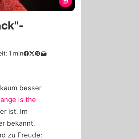
ack"-
it:
1
min
 kaum besser
ange Is the
r ist. Im
er bekannt.
nd zu Freude: