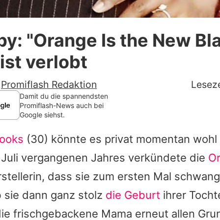
Datenschutzerklärung
y: "Orange Is the New Bl
Nutzungsbedingungen
ist verlobt
Utiq verwalten
-
Promiflash Redaktion
Leseze
Damit du die spannendsten
Promiflash-News auch bei
Google siehst.
rooks
(30) könnte es privat momentan wohl
m Juli vergangenen Jahres verkündete die
Or
stellerin, dass sie zum ersten Mal schwange
sie dann ganz stolz
die Geburt
ihrer Tocht
 die frischgebackene Mama erneut allen Gru