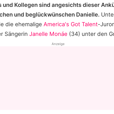
s und Kollegen sind angesichts dieser An
chen und beglückwünschen
Danielle
.
Unte
ie die ehemalige
America's Got Talent
-Juro
er Sängerin
Janelle Monáe
(34) unter den Gr
Anzeige