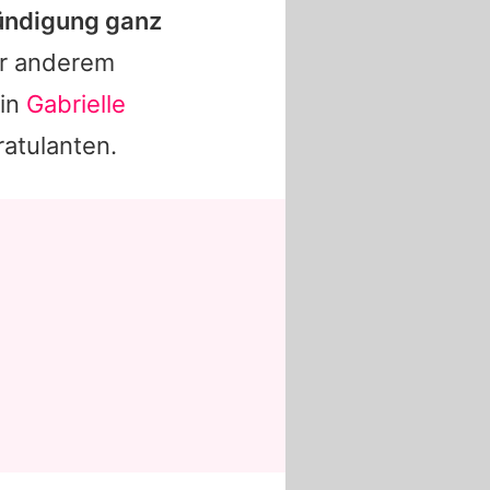
kündigung ganz
r anderem
rin
Gabrielle
atulanten.