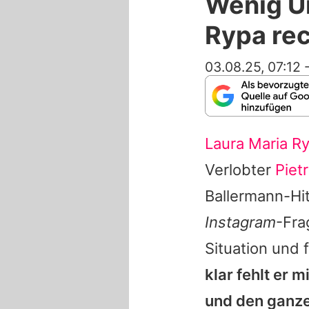
Wenig Un
Rypa rec
03.08.25, 07:12
Laura Maria R
Verlobter
Piet
Ballermann-Hit
Instagram
-Fra
Situation und 
klar fehlt er m
und den ganze