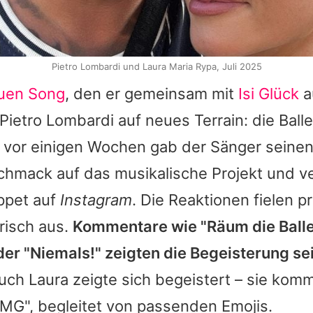
Pietro Lombardi und Laura Maria Rypa, Juli 2025
uen Song
, den er gemeinsam mit
Isi Glück
a
Pietro Lombardi
auf neues Terrain: die Bal
s vor einigen Wochen gab der Sänger seine
hmack auf das musikalische Projekt und ve
ppet auf
Instagram
. Die Reaktionen fielen 
risch aus.
Kommentare wie "Räum die Bal
der "Niemals!" zeigten die Begeisterung se
uch
Laura
zeigte sich begeistert – sie kom
OMG", begleitet von passenden Emojis.