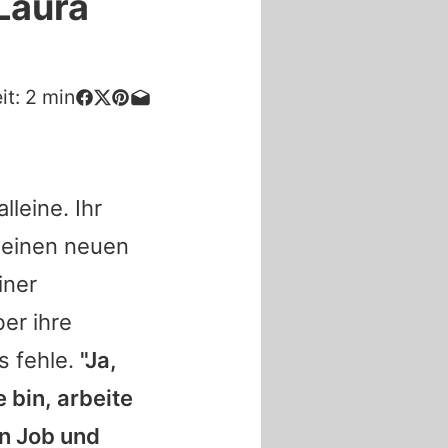
Laura
it:
2
min
lleine. Ihr
 seinen neuen
iner
er ihre
s fehle.
"Ja,
e bin, arbeite
in Job und