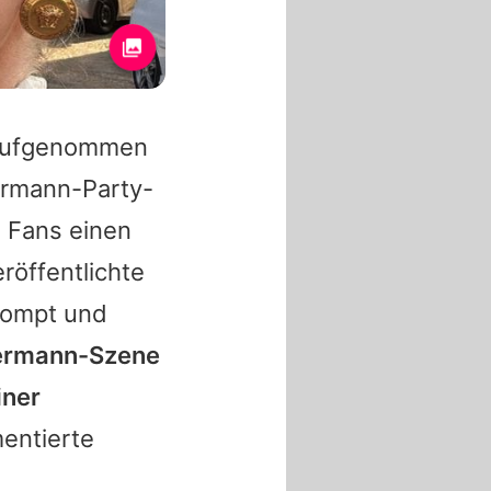
ufgenommen
lermann-Party-
n Fans einen
röffentlichte
prompt und
lermann-Szene
iner
mentierte