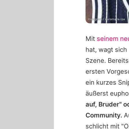
Instagram / lauramaria.rpa
Mit
seinem ne
hat, wagt sich
Szene. Bereit
ersten Vorgesc
ein kurzes Sni
äußerst eupho
auf, Bruder" o
Community.
A
schlicht mit "