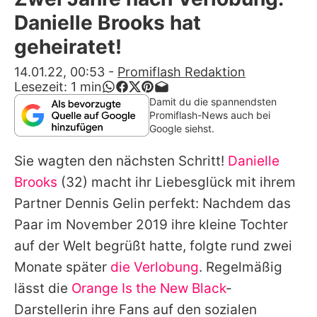
Alle Themen auf Promiflash
Danielle Brooks hat
Jobs
geheiratet!
App runterladen
14.01.22, 00:53
-
Promiflash Redaktion
Lesezeit:
1
min
Team
Damit du die spannendsten
Promiflash-News auch bei
Redaktionelle Richtlinien
Google siehst.
Sie wagten den nächsten Schritt!
Danielle
Impressum
Brooks
(32) macht ihr Liebesglück mit ihrem
Datenschutzerklärung
Partner Dennis Gelin perfekt: Nachdem das
Nutzungsbedingungen
Paar im November 2019 ihre kleine Tochter
auf der Welt begrüßt hatte, folgte rund zwei
Utiq verwalten
Monate später
die Verlobung
. Regelmäßig
lässt die
Orange Is the New Black
-
Darstellerin ihre Fans auf den sozialen