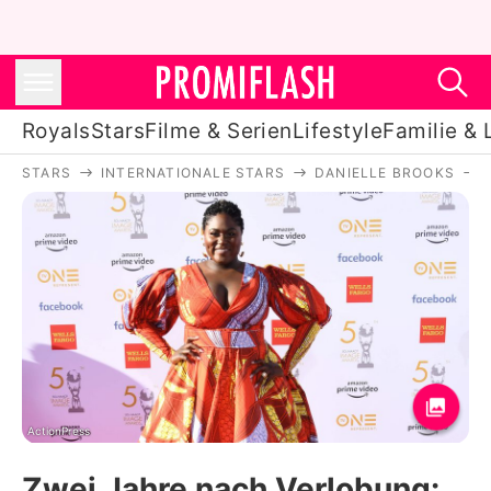
Royals
Stars
Filme & Serien
Lifestyle
Familie & 
STARS
INTERNATIONALE STARS
DANIELLE BROOKS
Royals
Stars
Filme & Serien
Lifestyle
Familie & Liebe
Promiflash Exklusiv
ActionPress
Zwei Jahre nach Verlobung: