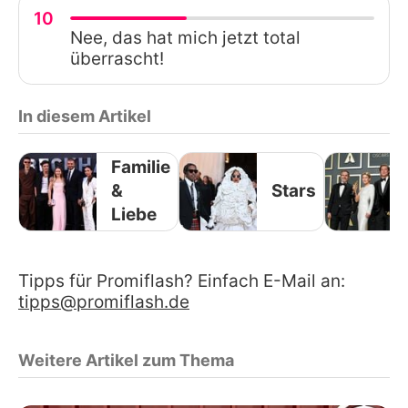
10
Nee, das hat mich jetzt total
überrascht!
In diesem Artikel
Familie
&
Stars
Liebe
Tipps für Promiflash? Einfach E-Mail an:
tipps@promiflash.de
Weitere Artikel zum Thema