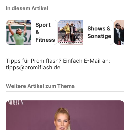
In diesem Artikel
Sport
Shows &
&
Sonstige
Fitness
Tipps für Promiflash? Einfach E-Mail an:
tipps@promiflash.de
Weitere Artikel zum Thema