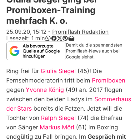
Alle Themen auf Promiflash
Promiboxen-Training
Jobs
mehrfach K. o.
App runterladen
25.09.20, 15:12
-
Promiflash Redaktion
Lesezeit:
1
min
Team
Damit du die spannendsten
Promiflash-News auch bei
Redaktionelle Richtlinien
Google siehst.
Ring frei für
Giulia Siegel
(45)! Die
Impressum
Fernsehmoderatorin tritt beim
Promiboxen
Datenschutzerklärung
gegen
Yvonne König
(49) an. 2017 flogen
Nutzungsbedingungen
zwischen den beiden Ladys im
Sommerhaus
der Stars
bereits die Fetzen. Jetzt will die
Utiq verwalten
Tochter von
Ralph Siegel
(74) die Ehefrau
von Sänger
Markus Mörl
(61) im Boxring
endgültig zu Fall bringen.
Im Gespräch mit