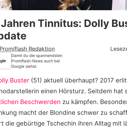
Datenschutzerklärung
r Jahren Tinnitus: Dolly Bu
Nutzungsbedingungen
pdate
Utiq verwalten
Promiflash Redaktion
Leseze
Damit du die spannendsten
Promiflash-News auch bei
Google siehst.
lly Buster
(51) aktuell überhaupt? 2017 erlit
odarstellerin einen Hörsturz. Seitdem hat 
tlichen Beschwerden
zu kämpfen. Besonder
nkung macht der Blondine schwer zu schaffe
t die gebürtige Tschechin ihren Alltag mit 