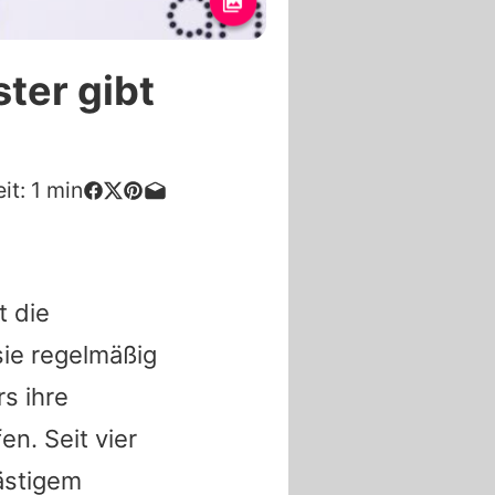
ster gibt
it:
1
min
t die
sie regelmäßig
s ihre
n. Seit vier
lästigem