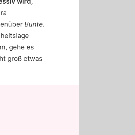
essiv wird,
ora
egenüber
Bunte
.
heitslage
nn, gehe es
cht groß etwas