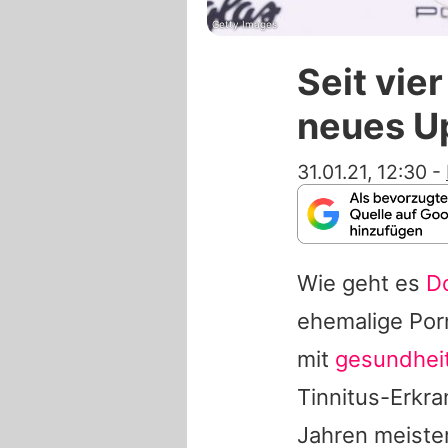
Getty Images
Seit vie
neues U
31.01.21, 12:30
-
Wie geht es
Do
ehemalige Porn
mit
gesundhei
Tinnitus-Erkra
Jahren meister