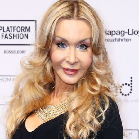
Filme & Serien
Lifestyle
Familie & Liebe
Promiflash Exklusiv
Alle Themen auf Promiflash
Jobs
App runterladen
Team
Redaktionelle Richtlinien
Impressum