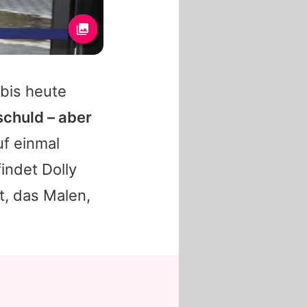
 bis heute
schuld – aber
uf einmal
findet
Dolly
t, das Malen,