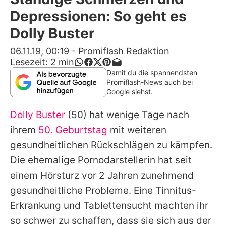
Alle Themen auf Promiflash
Depressionen: So geht es
Jobs
Dolly Buster
App runterladen
06.11.19, 00:19
-
Promiflash Redaktion
Lesezeit:
2
min
Team
Damit du die spannendsten
Promiflash-News auch bei
Redaktionelle Richtlinien
Google siehst.
Dolly Buster
(50) hat wenige Tage nach
Impressum
ihrem
50. Geburtstag
mit weiteren
Datenschutzerklärung
gesundheitlichen Rückschlägen zu kämpfen.
Nutzungsbedingungen
Die ehemalige Pornodarstellerin hat seit
einem Hörsturz vor 2 Jahren zunehmend
Utiq verwalten
gesundheitliche Probleme. Eine Tinnitus-
Erkrankung und Tablettensucht machten ihr
so schwer zu schaffen, dass sie sich aus der