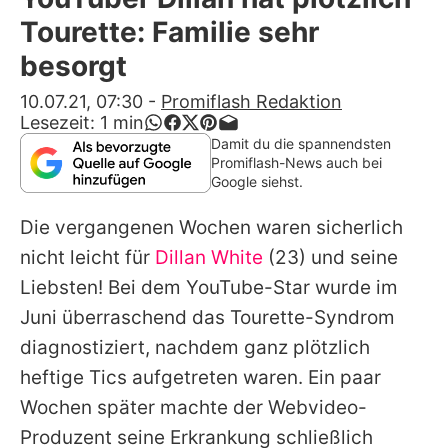
Alle Themen auf Promiflash
Tourette: Familie sehr
Jobs
besorgt
App runterladen
10.07.21, 07:30
-
Promiflash Redaktion
Lesezeit:
1
min
Team
Damit du die spannendsten
Promiflash-News auch bei
Redaktionelle Richtlinien
Google siehst.
Die vergangenen Wochen waren sicherlich
Impressum
nicht leicht für
Dillan White
(23) und seine
Datenschutzerklärung
Liebsten! Bei dem YouTube-Star wurde im
Nutzungsbedingungen
Juni überraschend das Tourette-Syndrom
diagnostiziert, nachdem ganz plötzlich
Utiq verwalten
heftige Tics aufgetreten waren. Ein paar
Wochen später machte der Webvideo-
Produzent seine Erkrankung schließlich