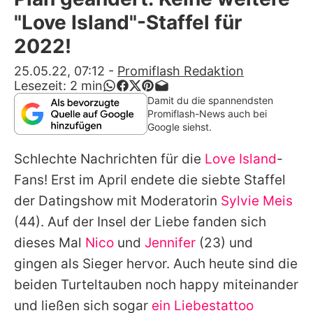
Alle Themen auf Promiflash
"Love Island"-Staffel für
Jobs
2022!
App runterladen
25.05.22, 07:12
-
Promiflash Redaktion
Lesezeit:
2
min
Team
Damit du die spannendsten
Promiflash-News auch bei
Redaktionelle Richtlinien
Google siehst.
Schlechte Nachrichten für die
Love Island
-
Impressum
Fans! Erst im April endete die siebte Staffel
Datenschutzerklärung
der Datingshow mit Moderatorin
Sylvie Meis
Nutzungsbedingungen
(44). Auf der Insel der Liebe fanden sich
dieses Mal
Nico
und
Jennifer
(23) und
Utiq verwalten
gingen als Sieger hervor. Auch heute sind die
beiden Turteltauben noch happy miteinander
und ließen sich sogar
ein Liebestattoo