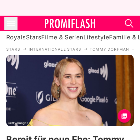
Royals
Stars
Filme & Serien
Lifestyle
Familie & 
STARS
INTERNATIONALE STARS
TOMMY DORFMAN
Royals
Stars
Filme & Serien
Lifestyle
Familie & Liebe
Promiflash Exklusiv
Getty Images
Bereit für neue Ehe: Tommy