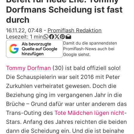
Alle Themen auf Promiflash
Dorfmans Scheidung ist fast
Jobs
durch
App runterladen
16.11.22, 07:48
-
Promiflash Redaktion
Lesezeit:
1
min
Team
Damit du die spannendsten
Promiflash-News auch bei
Redaktionelle Richtlinien
Google siehst.
Tommy Dorfman
(30) ist bald offiziell solo!
Impressum
Die Schauspielerin war seit 2016 mit Peter
Datenschutzerklärung
Zurkuhlen verheiratet gewesen. Doch die
Nutzungsbedingungen
Beziehung ging im vergangenen Jahr in die
Brüche – Grund dafür war unter anderem das
Utiq verwalten
Trans-Outing des
Tote Mädchen lügen nicht
-
Stars. Anfang des Jahres reichten die beiden
dann die Scheidung ein. Und die ist beinahe