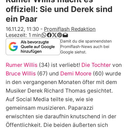
Alle Themen auf Promiflash
offiziell: Sie und Derek sind
Jobs
ein Paar
App runterladen
16.11.22, 11:30
-
Promiflash Redaktion
Lesezeit:
1
min
Team
Damit du die spannendsten
Promiflash-News auch bei
Redaktionelle Richtlinien
Google siehst.
Rumer Willis
(34) ist verliebt!
Die Tochter
von
Impressum
Bruce Willis
(67) und
Demi Moore
(60) wurde
Datenschutzerklärung
in den vergangenen Monaten öfter mit dem
Nutzungsbedingungen
Musiker Derek Richard Thomas gesichtet.
Auf Social Media teilte sie, wie sie
Utiq verwalten
gemeinsam musizieren. Paparazzi
erwischten sie daraufhin knutschend in der
Öffentlichkeit. Die beiden äußerten sich