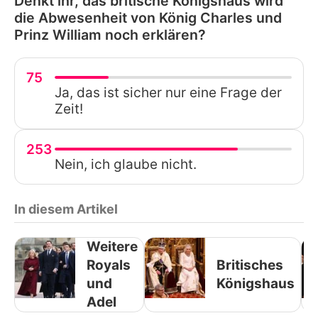
Denkt ihr, das britische Königshaus wird
die Abwesenheit von König Charles und
Prinz William noch erklären?
75
Ja, das ist sicher nur eine Frage der
Zeit!
253
Nein, ich glaube nicht.
In diesem Artikel
Weitere
Royals
Britisches
und
Königshaus
Adel