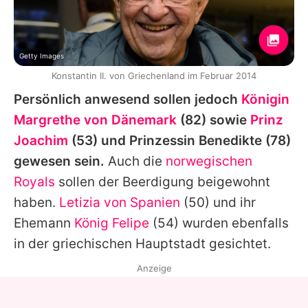
Getty Images
Konstantin II. von Griechenland im Februar 2014
Persönlich anwesend sollen jedoch
Königin
Margrethe von Dänemark
(82) sowie
Prinz
Joachim
(53) und
Prinzessin Benedikte
(78)
gewesen sein.
Auch die
norwegischen
Royals
sollen der Beerdigung beigewohnt
haben.
Letizia von Spanien
(50) und ihr
Ehemann
König Felipe
(54) wurden ebenfalls
in der griechischen Hauptstadt gesichtet.
Anzeige