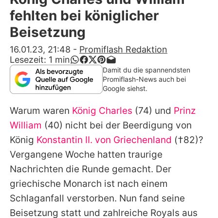
Alle Themen auf Promiflash
fehlten bei königlicher
Jobs
Beisetzung
App runterladen
16.01.23, 21:48
-
Promiflash Redaktion
Lesezeit:
1
min
Team
Damit du die spannendsten
Promiflash-News auch bei
Redaktionelle Richtlinien
Google siehst.
Warum waren
König Charles
(74) und
Prinz
Impressum
William
(40) nicht bei der Beerdigung von
Datenschutzerklärung
König
Konstantin II. von Griechenland
(†82)?
Nutzungsbedingungen
Vergangene Woche hatten traurige
Nachrichten die Runde gemacht. Der
Utiq verwalten
griechische Monarch ist nach einem
Schlaganfall verstorben. Nun fand seine
Beisetzung statt und zahlreiche Royals aus