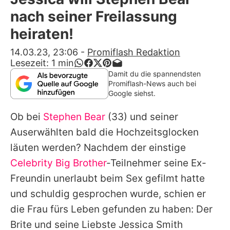
Alle Themen auf Promiflash
nach seiner Freilassung
Jobs
heiraten!
App runterladen
14.03.23, 23:06
-
Promiflash Redaktion
Lesezeit:
1
min
Team
Damit du die spannendsten
Promiflash-News auch bei
Redaktionelle Richtlinien
Google siehst.
Ob bei
Stephen Bear
(33) und seiner
Impressum
Auserwählten bald die Hochzeitsglocken
Datenschutzerklärung
läuten werden? Nachdem der einstige
Nutzungsbedingungen
Celebrity Big Brother
-Teilnehmer seine Ex-
Freundin unerlaubt beim Sex gefilmt hatte
Utiq verwalten
und schuldig gesprochen wurde, schien er
die Frau fürs Leben gefunden zu haben: Der
Brite und seine Liebste Jessica Smith