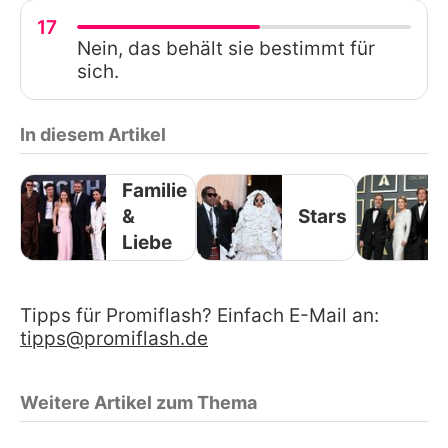
17
Nein, das behält sie bestimmt für
sich.
In diesem Artikel
Familie
&
Stars
Liebe
Tipps für Promiflash? Einfach E-Mail an:
tipps@promiflash.de
Weitere Artikel zum Thema