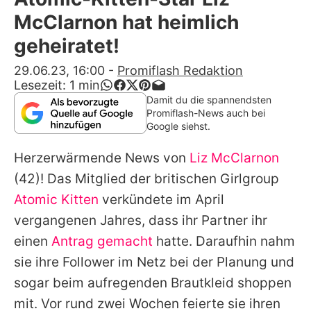
Alle Themen auf Promiflash
McClarnon hat heimlich
Jobs
geheiratet!
App runterladen
29.06.23, 16:00
-
Promiflash Redaktion
Lesezeit:
1
min
Team
Damit du die spannendsten
Promiflash-News auch bei
Redaktionelle Richtlinien
Google siehst.
Herzerwärmende News von
Liz McClarnon
Impressum
(42)! Das Mitglied der britischen Girlgroup
Datenschutzerklärung
Atomic Kitten
verkündete im April
Nutzungsbedingungen
vergangenen Jahres, dass ihr Partner ihr
einen
Antrag gemacht
hatte. Daraufhin nahm
Utiq verwalten
sie ihre Follower im Netz bei der Planung und
sogar beim aufregenden Brautkleid shoppen
mit. Vor rund zwei Wochen feierte sie ihren