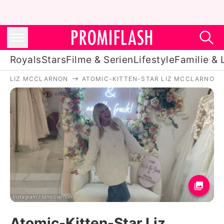
Royals
Stars
Filme & Serien
Lifestyle
Familie & 
LIZ MCCLARNON
ATOMIC-KITTEN-STAR LIZ MCCLARNON H
Royals
Stars
Filme & Serien
Lifestyle
Familie & Liebe
Promiflash Exklusiv
Instagram / lizmcclarnon
Atomic-Kitten-Star Liz