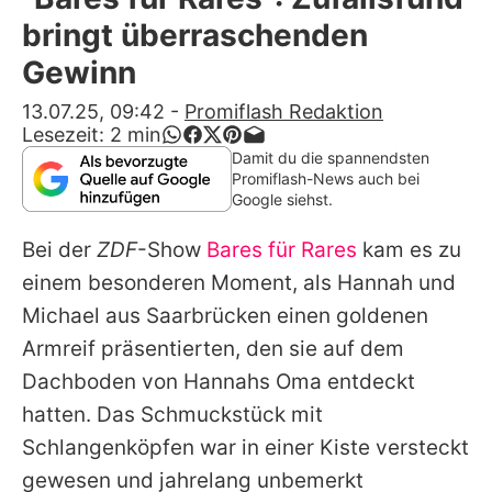
Alle Themen auf Promiflash
bringt überraschenden
Jobs
Gewinn
App runterladen
13.07.25, 09:42
-
Promiflash Redaktion
Lesezeit:
2
min
Team
Damit du die spannendsten
Promiflash-News auch bei
Redaktionelle Richtlinien
Google siehst.
Bei der
ZDF
-Show
Bares für Rares
kam es zu
Impressum
einem besonderen Moment, als Hannah und
Datenschutzerklärung
Michael aus Saarbrücken einen goldenen
Nutzungsbedingungen
Armreif präsentierten, den sie auf dem
Dachboden von Hannahs Oma entdeckt
Utiq verwalten
hatten. Das Schmuckstück mit
Schlangenköpfen war in einer Kiste versteckt
gewesen und jahrelang unbemerkt