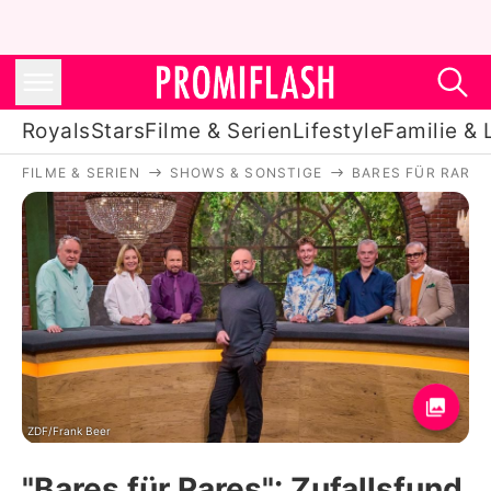
Royals
Stars
Filme & Serien
Lifestyle
Familie & 
FILME & SERIEN
SHOWS & SONSTIGE
BARES FÜR RARES
Royals
Stars
Filme & Serien
Lifestyle
Familie & Liebe
Promiflash Exklusiv
ZDF/Frank Beer
"Bares für Rares": Zufallsfund