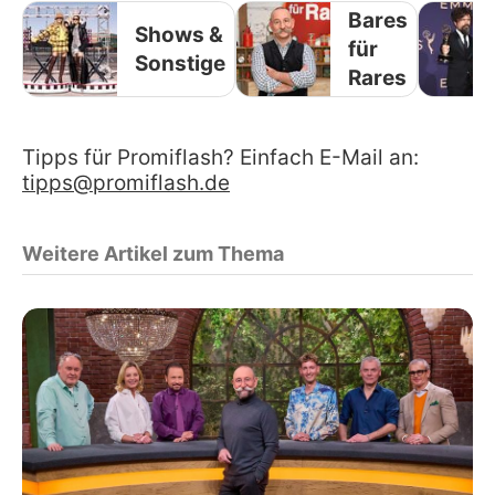
Bares
Shows &
für
Sonstige
Rares
Tipps für Promiflash? Einfach E-Mail an:
tipps@promiflash.de
Weitere Artikel zum Thema