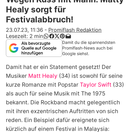
Alle Themen auf Promiflash
Healy sorgt für
Jobs
Festivalabbruch!
App runterladen
23.07.23, 11:36
-
Promiflash Redaktion
Lesezeit:
2
min
Team
Damit du die spannendsten
Promiflash-News auch bei
Redaktionelle Richtlinien
Google siehst.
Damit hat er ein Statement gesetzt! Der
Impressum
Musiker
Matt Healy
(34) ist sowohl für seine
Datenschutzerklärung
kurze Romanze mit Popstar
Taylor Swift
(33)
Nutzungsbedingungen
als auch für seine Musik mit The 1975
bekannt. Die Rockband macht gelegentlich
Utiq verwalten
mit ihren exzentrischen Auftritten von sich
reden. Ein Beispiel dafür ereignete sich
kürzlich auf einem Festival in Malaysia: