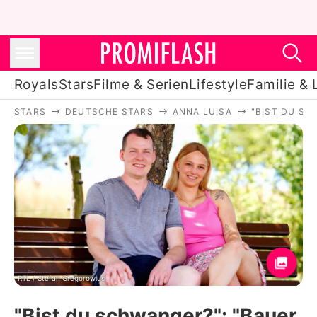
Royals
Stars
Filme & Serien
Lifestyle
Familie & 
STARS
DEUTSCHE STARS
ANNA LUISA
"BIST DU SC
Royals
Stars
Filme & Serien
Lifestyle
Familie & Liebe
Promiflash Exklusiv
RTL / Stefan Gregorowius
"Bist du schwanger?": "Bauer