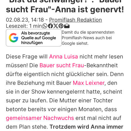
Alle Themen auf Promiflash
sucht Frau"-Anna ist genervt!
Jobs
02.08.23, 14:18
-
Promiflash Redaktion
Lesezeit:
1
min
App runterladen
Damit du die spannendsten
Promiflash-News auch bei
Team
Google siehst.
Redaktionelle Richtlinien
Diese Frage will
Anna Luisa
nicht mehr lesen
müssen! Die
Bauer sucht Frau
-Bekanntheit
Impressum
dürfte eigentlich nicht glücklicher sein. Denn
Datenschutzerklärung
ihre Beziehung mit Bauer
Max Leixner
, den
sie in der Show kennengelernt hatte, scheint
Nutzungsbedingungen
super zu laufen. Die Mutter einer Tochter
Utiq verwalten
betonte bereits vor einigen Monaten, dass
gemeinsamer Nachwuchs
erst mal nicht auf
dem Plan stehe.
Trotzdem wird
Anna
immer