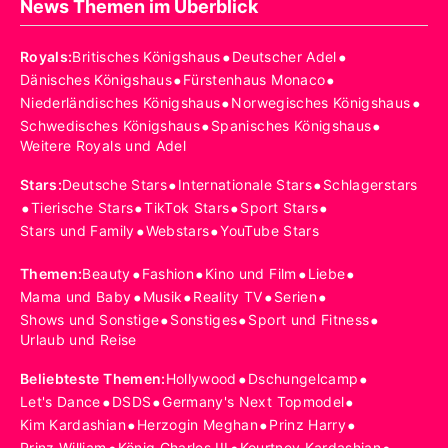
News Themen im Überblick
•
•
Royals
:
Britisches Königshaus
Deutscher Adel
•
•
Dänisches Königshaus
Fürstenhaus Monaco
•
•
Niederländisches Königshaus
Norwegisches Königshaus
•
•
Schwedisches Königshaus
Spanisches Königshaus
Weitere Royals und Adel
•
•
Stars
:
Deutsche Stars
Internationale Stars
Schlagerstars
•
•
•
•
Tierische Stars
TikTok Stars
Sport Stars
•
•
Stars und Family
Webstars
YouTube Stars
•
•
•
•
Themen
:
Beauty
Fashion
Kino und Film
Liebe
•
•
•
•
Mama und Baby
Musik
Reality TV
Serien
•
•
•
Shows und Sonstige
Sonstiges
Sport und Fitness
Urlaub und Reise
•
•
Beliebteste Themen
:
Hollywood
Dschungelcamp
•
•
•
Let's Dance
DSDS
Germany's Next Topmodel
•
•
•
Kim Kardashian
Herzogin Meghan
Prinz Harry
Prinz William
König Charles III
Kourtney Kardashian