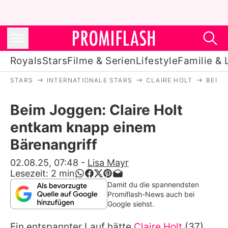
Royals
Stars
Filme & Serien
Lifestyle
Familie & 
STARS
INTERNATIONALE STARS
CLAIRE HOLT
BEIM 
Royals
Beim Joggen: Claire Holt
Stars
entkam knapp einem
Filme & Serien
Bärenangriff
Lifestyle
02.08.25, 07:48
-
Lisa Mayr
Lesezeit:
2
min
Familie & Liebe
Damit du die spannendsten
Promiflash-News auch bei
Promiflash Exklusiv
Google siehst.
Ein entspannter Lauf hätte
Claire Holt
(37),