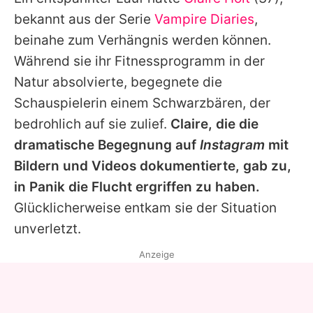
Alle Themen auf Promiflash
bekannt aus der Serie
Vampire Diaries
,
Jobs
beinahe zum Verhängnis werden können.
Während sie ihr Fitnessprogramm in der
App runterladen
Natur absolvierte, begegnete die
Team
Schauspielerin einem Schwarzbären, der
bedrohlich auf sie zulief.
Claire
, die die
Redaktionelle Richtlinien
dramatische Begegnung auf
Instagram
mit
Impressum
Bildern und Videos dokumentierte, gab zu,
in Panik die Flucht ergriffen zu haben.
Datenschutzerklärung
Glücklicherweise entkam sie der Situation
Nutzungsbedingungen
unverletzt.
Utiq verwalten
Anzeige