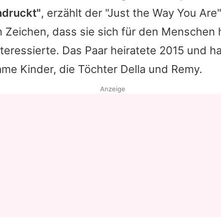
ndruckt"
, erzählt der "Just the Way You Are
Datenschutzerklärung
n Zeichen, dass sie sich für den Menschen 
Nutzungsbedingungen
teressierte. Das Paar heiratete 2015 und h
Utiq verwalten
me Kinder, die Töchter Della und Remy.
Anzeige