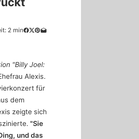
ruckt
it:
2
min
n "Billy Joel:
Ehefrau Alexis.
ierkonzert für
 aus dem
exis zeigte sich
zinierte.
"Sie
Ding, und das