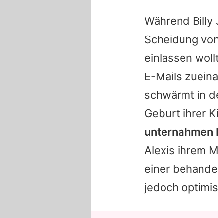
Während
Billy
Scheidung von 
einlassen woll
E-Mails zueina
schwärmt in d
Geburt ihrer K
unternahmen M
Alexis ihrem M
einer behande
jedoch optimist