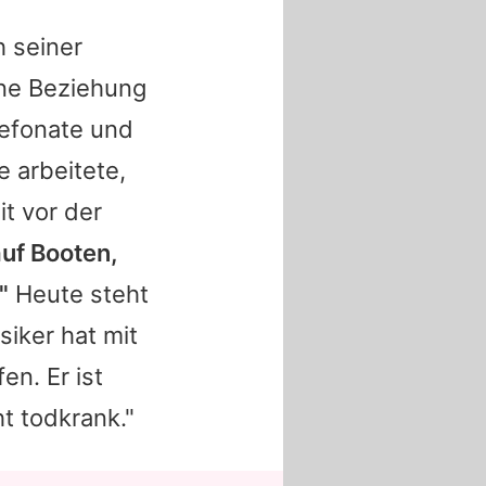
h seiner
ine Beziehung
lefonate und
e arbeitete,
t vor der
auf Booten,
"
Heute steht
siker hat mit
n. Er ist
ht todkrank."