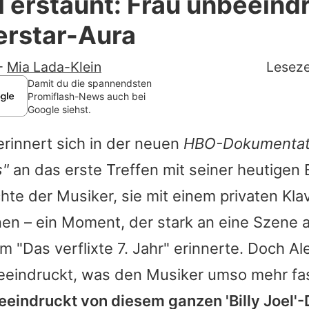
el erstaunt: Frau unbeeind
Filme & Serien
erstar-Aura
Lifestyle
-
Mia Lada-Klein
Leseze
Familie & Liebe
Damit du die spannendsten
Promiflash-News auch bei
Google siehst.
Promiflash Exklusiv
erinnert sich in der neuen
HBO-Dokumentatio
Alle Themen auf Promiflash
s"
an das erste Treffen mit seiner heutigen 
Jobs
te der Musiker, sie mit einem privaten Klav
App runterladen
nen – ein Moment, der stark an eine Szene
Team
m "Das verflixte 7. Jahr" erinnerte. Doch Al
eindruckt, was den Musiker umso mehr fas
Redaktionelle Richtlinien
eeindruckt von diesem ganzen 'Billy Joel'-
Impressum