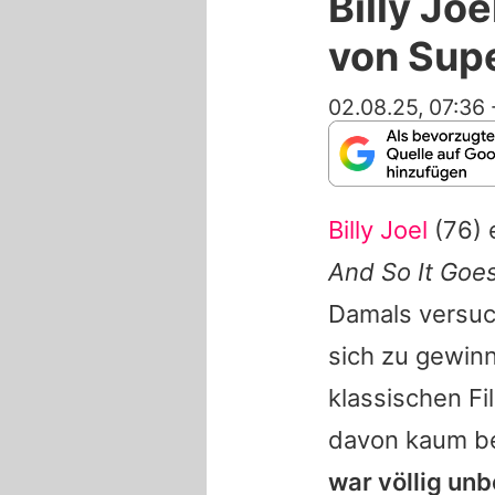
Billy Jo
von Sup
02.08.25, 07:36
Billy Joel
(76) 
And So It Goe
Damals versuch
sich zu gewin
klassischen Fil
davon kaum be
war völlig unb