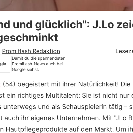
Datenschutzerklärung
nd und glücklich": J.Lo zei
Nutzungsbedingungen
geschminkt
Utiq verwalten
-
Promiflash Redaktion
Leseze
Damit du die spannendsten
Promiflash-News auch bei
Google siehst.
z
(54) begeistert mit ihrer Natürlichkeit! Die
t ein richtiges Multitalent: Sie ist nicht nur
unterwegs und als Schauspielerin tätig – 
eit auch ihr eigenes Unternehmen. Mit "JLo B
en Hautpflegeprodukte auf den Markt. Um i