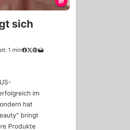
gt sich
it:
1
min
 US-
 erfolgreich im
sondern hat
eauty" bringt
hre Produkte