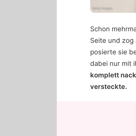
Getty Images
Schon mehrmals
Seite und zog
posierte sie b
dabei nur mit
komplett nackt
versteckte.