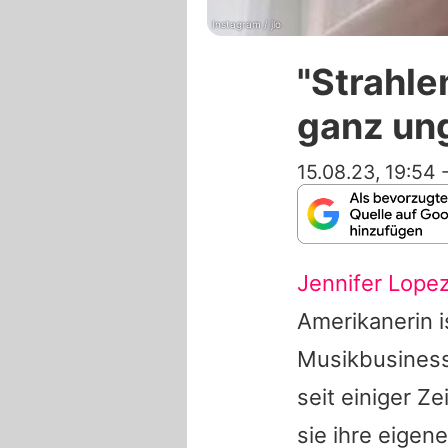
Instagram / jlo
"Strahle
ganz un
15.08.23, 19:54
Jennifer Lope
Amerikanerin is
Musikbusiness 
seit einiger Z
sie ihre eigen