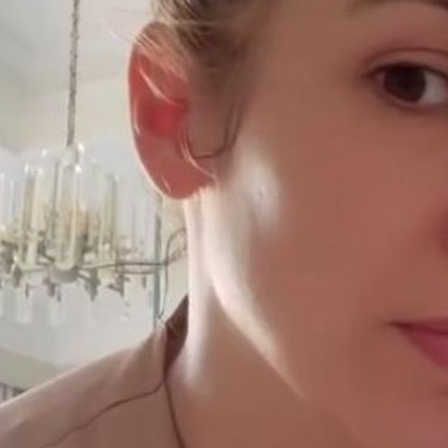
Filme & Serien
Lifestyle
Familie & Liebe
Promiflash Exklusiv
Alle Themen auf Promiflash
Jobs
App runterladen
Team
Redaktionelle Richtlinien
Impressum