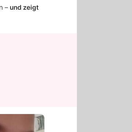
en –
und zeigt