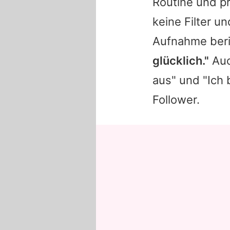
Routine und pr
keine Filter u
Aufnahme beric
glücklich."
Auch
aus" und "Ich 
Follower.