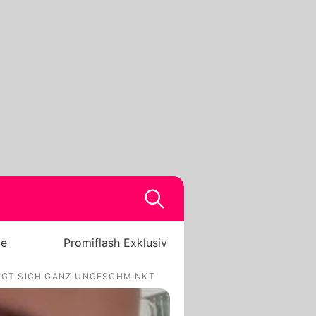
be
Promiflash Exklusiv
EIGT SICH GANZ UNGESCHMINKT