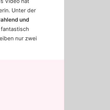
es Video hat
erin. Unter der
trahlend und
 fantastisch
reiben nur zwei