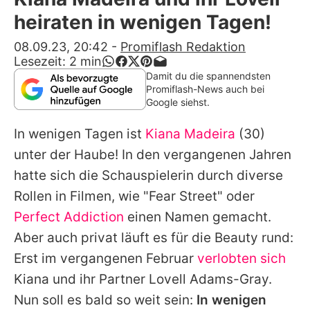
Alle Themen auf Promiflash
heiraten in wenigen Tagen!
Jobs
08.09.23, 20:42
-
Promiflash Redaktion
Lesezeit:
2
min
App runterladen
Damit du die spannendsten
Promiflash-News auch bei
Team
Google siehst.
Redaktionelle Richtlinien
In wenigen Tagen ist
Kiana Madeira
(30)
unter der Haube! In den vergangenen Jahren
Impressum
hatte sich die Schauspielerin durch diverse
Datenschutzerklärung
Rollen in Filmen, wie "Fear Street" oder
Perfect Addiction
einen Namen gemacht.
Nutzungsbedingungen
Aber auch privat läuft es für die Beauty rund:
Utiq verwalten
Erst im vergangenen Februar
verlobten sich
Kiana
und ihr Partner Lovell Adams-Gray.
Nun soll es bald so weit sein:
In wenigen