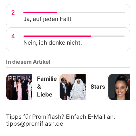
2
Ja, auf jeden Fall!
4
Nein, ich denke nicht.
In diesem Artikel
Familie
&
Stars
Liebe
Tipps für Promiflash? Einfach E-Mail an:
tipps@promiflash.de