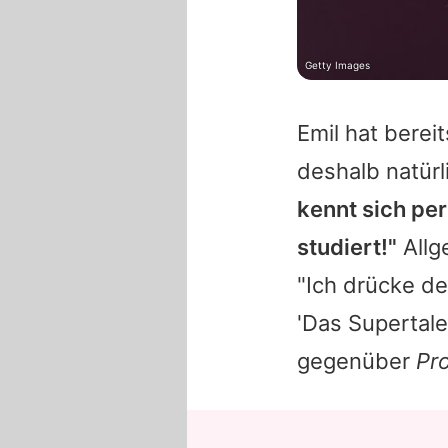
Getty Images
Emil
hat bereit
deshalb natür
kennt sich per
studiert!"
Allg
"Ich drücke de
'Das Supertale
gegenüber
Pr