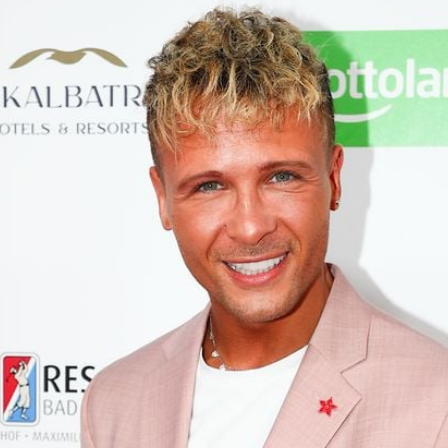
Filme & Serien
Lifestyle
Familie & Liebe
Promiflash Exklusiv
Alle Themen auf Promiflash
Jobs
App runterladen
Team
Redaktionelle Richtlinien
Impressum