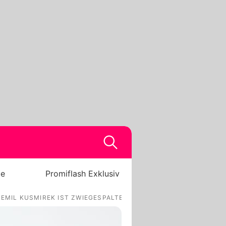
be
Promiflash Exklusiv
 EMIL KUSMIREK IST ZWIEGESPALTEN