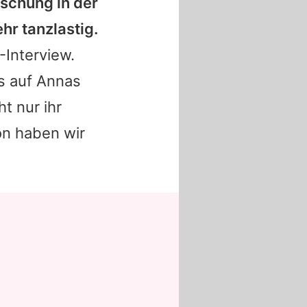
ischung in der
ehr tanzlastig.
-Interview.
s auf
Annas
ht nur ihr
on haben wir