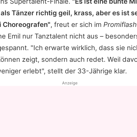
ns Supertalent-Finale.
"Es ist eine bunte M
als Tänzer richtig geil, krass, aber es ist s
i Choreografen"
, freut er sich im
Promiflash
che
Emil
nur Tanztalent nicht aus – besonder
 gespannt. "Ich erwarte wirklich, dass sie nic
Können zeigt, sondern auch redet. Weil dav
niger erlebt", stellt der 33-Jährige klar.
Anzeige