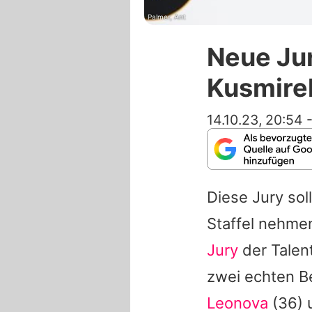
Palmer, Ant
Neue Jur
Kusmirek
14.10.23, 20:54
Diese Jury so
Staffel nehme
Jury
der Talen
zwei echten B
Leonova
(36) 