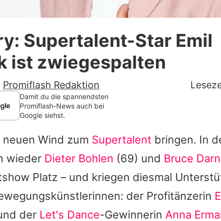
Datenschutzerklärung
y: Supertalent-Star Emil
Nutzungsbedingungen
 ist zwiegespalten
Utiq verwalten
-
Promiflash Redaktion
Leseze
Damit du die spannendsten
Promiflash-News auch bei
Google siehst.
ll neuen Wind zum
Supertalent
bringen. In 
n wieder
Dieter Bohlen
(69) und
Bruce Darn
tshow Platz – und kriegen diesmal Unterst
ewegungskünstlerinnen: der Profitänzerin
E
und der
Let's Dance
-Gewinnerin
Anna Erma