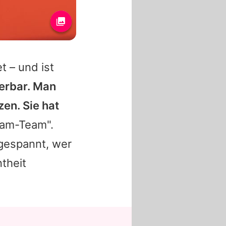
t – und ist
derbar. Man
en. Sie hat
eam-Team".
 gespannt, wer
theit