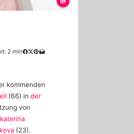
it:
2
min
der kommenden
ell
(66) in
der
ützung von
katerina
kova
(23).