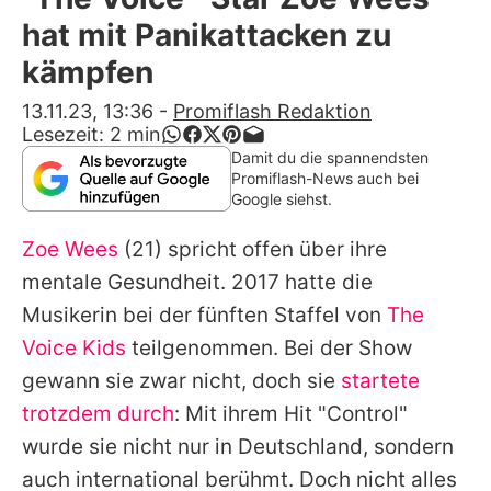
Alle Themen auf Promiflash
hat mit Panikattacken zu
Jobs
kämpfen
App runterladen
13.11.23, 13:36
-
Promiflash Redaktion
Lesezeit:
2
min
Team
Damit du die spannendsten
Promiflash-News auch bei
Redaktionelle Richtlinien
Google siehst.
Zoe Wees
(21) spricht offen über ihre
Impressum
mentale Gesundheit. 2017 hatte die
Datenschutzerklärung
Musikerin bei der fünften Staffel von
The
Nutzungsbedingungen
Voice Kids
teilgenommen. Bei der Show
gewann sie zwar nicht, doch sie
startete
Utiq verwalten
trotzdem durch
: Mit ihrem Hit "Control"
wurde sie nicht nur in Deutschland, sondern
auch international berühmt. Doch nicht alles