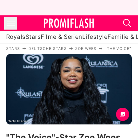
Royals
Stars
Filme & Serien
Lifestyle
Familie & 
STARS
DEUTSCHE STARS
ZOE WEES
"THE VOICE"-S
Royals
Stars
Filme & Serien
Lifestyle
Familie & Liebe
Promiflash Exklusiv
Getty Images
"The Voice"-Star Zoe Wees