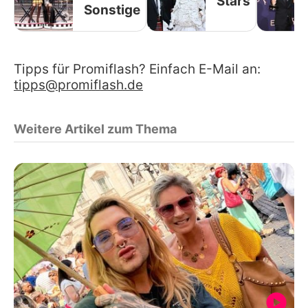
Stars
Sonstige
Tipps für Promiflash? Einfach E-Mail an:
tipps@promiflash.de
Weitere Artikel zum Thema