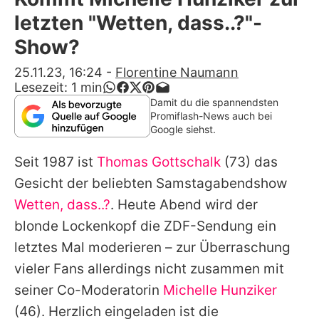
Alle Themen auf Promiflash
letzten "Wetten, dass..?"-
Jobs
Show?
App runterladen
25.11.23, 16:24
-
Florentine Naumann
Lesezeit:
1
min
Team
Damit du die spannendsten
Promiflash-News auch bei
Redaktionelle Richtlinien
Google siehst.
Seit 1987 ist
Thomas Gottschalk
(73) das
Impressum
Gesicht der beliebten Samstagabendshow
Datenschutzerklärung
Wetten, dass..?
. Heute Abend wird der
Nutzungsbedingungen
blonde Lockenkopf die ZDF-Sendung ein
letztes Mal moderieren – zur Überraschung
Utiq verwalten
vieler Fans allerdings nicht zusammen mit
seiner Co-Moderatorin
Michelle Hunziker
(46). Herzlich eingeladen ist die