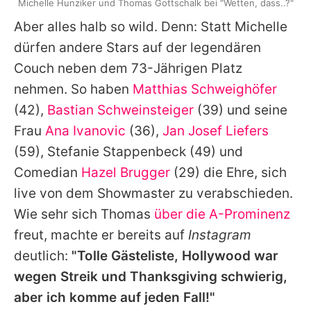
Michelle Hunziker und Thomas Gottschalk bei "Wetten, dass..?"
Aber alles halb so wild. Denn: Statt
Michelle
dürfen andere Stars auf der legendären
Couch neben dem 73-Jährigen Platz
nehmen. So haben
Matthias Schweighöfer
(42),
Bastian Schweinsteiger
(39) und seine
Frau
Ana Ivanovic
(36),
Jan Josef Liefers
(59),
Stefanie Stappenbeck
(49) und
Comedian
Hazel Brugger
(29) die Ehre, sich
live von dem Showmaster zu verabschieden.
Wie sehr sich
Thomas
über die A-Prominenz
freut, machte er bereits auf
Instagram
deutlich:
"Tolle Gästeliste, Hollywood war
wegen Streik und Thanksgiving schwierig,
aber ich komme auf jeden Fall!"