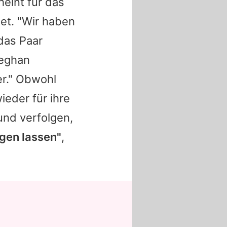
eint für das
et. "Wir haben
das Paar
Meghan
er." Obwohl
ieder für ihre
 und verfolgen,
egen lassen"
,