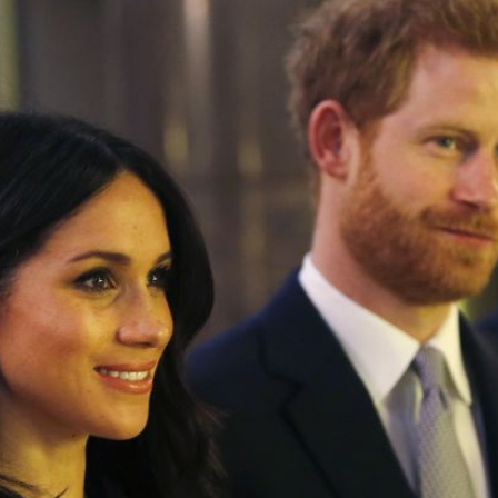
Filme & Serien
Lifestyle
Familie & Liebe
Promiflash Exklusiv
Alle Themen auf Promiflash
Jobs
App runterladen
Team
Redaktionelle Richtlinien
Impressum