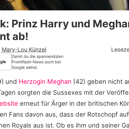
Datenschutzerklärung
tik: Prinz Harry und Megh
Nutzungsbedingungen
nt ab!
Utiq verwalten
-
Mary-Lou Künzel
Leseze
Damit du die spannendsten
Promiflash-News auch bei
Google siehst.
9) und
Herzogin Meghan
(42) geben nicht au
agen sorgten die Sussexes mit der Veröffe
ebsite
erneut für Ärger in der britischen Kön
ngen Fans davon aus, dass der Rotschopf a
hen Royals aus ist. Ob es ihm und seiner Gat