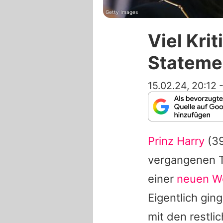
Getty Images
Viel Kri
Stateme
15.02.24, 20:12
Prinz Harry
(3
vergangenen T
einer
neuen W
Eigentlich gi
mit den restlic