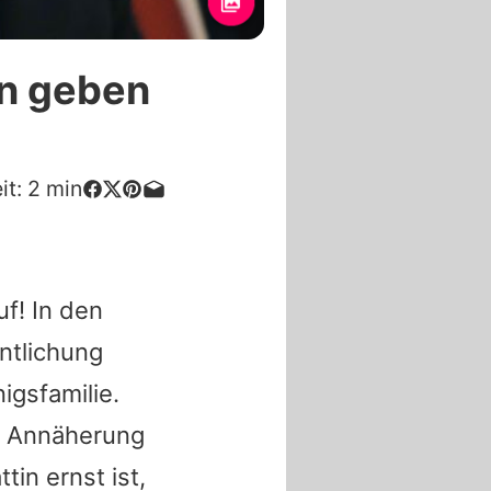
an geben
it:
2
min
f! In den
ntlichung
igsfamilie.
uf Annäherung
tin ernst ist,