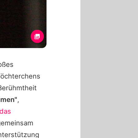
oßes
Töchterchens
Berühmtheit
ammen"
,
 das
 gemeinsam
nterstützung