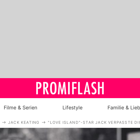
Filme & Serien
Lifestyle
Familie & Lie
JACK KEATING
"LOVE ISLAND"-STAR JACK VERPASSTE DI
Royals
Stars