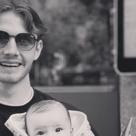
Filme & Serien
Lifestyle
Familie & Liebe
Promiflash Exklusiv
Alle Themen auf Promiflash
Jobs
App runterladen
Team
Redaktionelle Richtlinien
Impressum