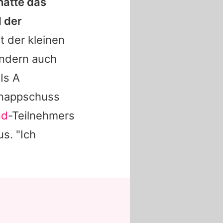
hatte das
 der
 der kleinen
ondern auch
Is A
hnappschuss
nd
-Teilnehmers
s. "Ich