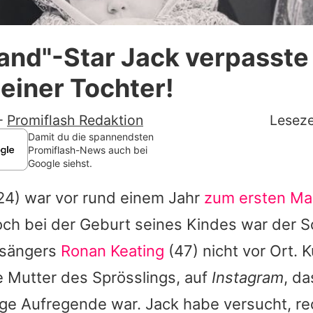
Datenschutzerklärung
land"-Star Jack verpasste
Nutzungsbedingungen
einer Tochter!
Utiq verwalten
-
Promiflash Redaktion
Leseze
Damit du die spannendsten
Promiflash-News auch bei
Google siehst.
24) war vor rund einem Jahr
zum ersten Mal
ch bei der Geburt seines Kindes war der 
psängers
Ronan Keating
(47) nicht vor Ort. K
ie Mutter des Sprösslings, auf
Instagram
, d
zige Aufregende war.
Jack
habe versucht, rec