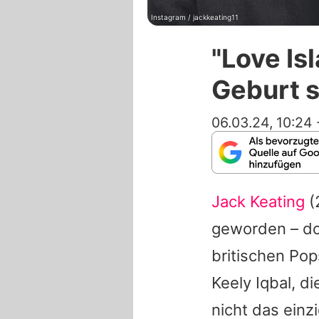
Instagram / jackkeating11
"Love Is
Geburt s
06.03.24, 10:24
Jack Keating
(
geworden – do
britischen Po
Keely Iqbal
, d
nicht das ein