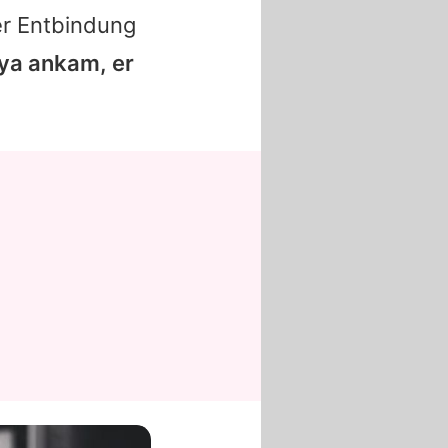
er Entbindung
aya ankam, er