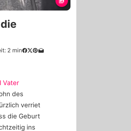
 die
it:
2
min
 Vater
Sohn des
ürzlich verriet
ass die Geburt
htzeitig ins