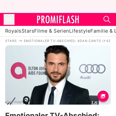
Royals
Stars
Filme & Serien
Lifestyle
Familie & 
STARS
EMOTIONALER TV-ABSCHIED: ADAN CANTO (†42) S
Royals
Stars
Filme & Serien
Lifestyle
Familie & Liebe
Promiflash Exklusiv
Getty Images
Emotionaler TV-Abschied: