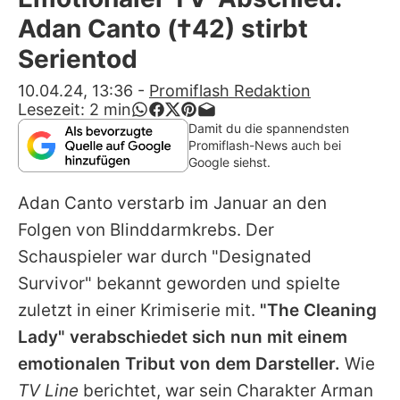
Alle Themen auf Promiflash
Adan Canto (†42) stirbt
Jobs
Serientod
App runterladen
10.04.24, 13:36
-
Promiflash Redaktion
Lesezeit:
2
min
Team
Damit du die spannendsten
Promiflash-News auch bei
Redaktionelle Richtlinien
Google siehst.
Adan Canto
verstarb im Januar an den
Impressum
Folgen von Blinddarmkrebs. Der
Datenschutzerklärung
Schauspieler war durch "Designated
Nutzungsbedingungen
Survivor" bekannt geworden und spielte
zuletzt in einer Krimiserie mit.
"The Cleaning
Utiq verwalten
Lady" verabschiedet sich nun mit einem
emotionalen Tribut von dem Darsteller.
Wie
TV Line
berichtet, war sein Charakter Arman