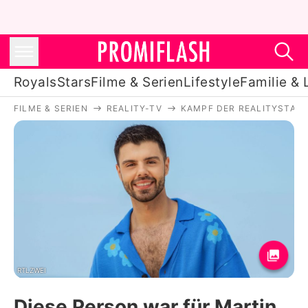
Royals
Stars
Filme & Serien
Lifestyle
Familie & 
FILME & SERIEN
REALITY-TV
KAMPF DER REALITYSTAR
Royals
Stars
Filme & Serien
Lifestyle
Familie & Liebe
Promiflash Exklusiv
RTLZWEI
Diese Person war für Martin