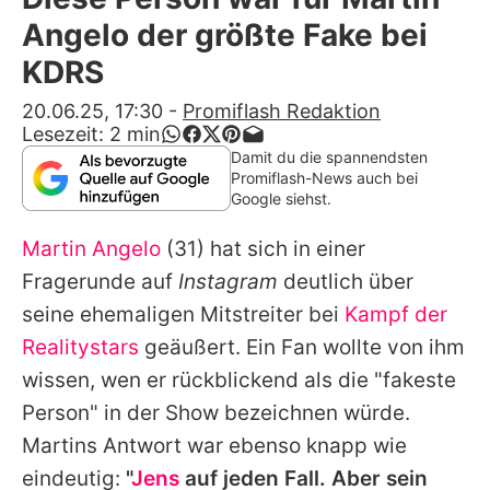
Alle Themen auf Promiflash
Angelo der größte Fake bei
Jobs
KDRS
App runterladen
20.06.25, 17:30
-
Promiflash Redaktion
Lesezeit:
2
min
Team
Damit du die spannendsten
Promiflash-News auch bei
Redaktionelle Richtlinien
Google siehst.
Martin Angelo
(31) hat sich in einer
Impressum
Fragerunde auf
Instagram
deutlich über
Datenschutzerklärung
seine ehemaligen Mitstreiter bei
Kampf der
Nutzungsbedingungen
Realitystars
geäußert. Ein Fan wollte von ihm
wissen, wen er rückblickend als die "fakeste
Utiq verwalten
Person" in der Show bezeichnen würde.
Martins
Antwort war ebenso knapp wie
eindeutig:
"
Jens
auf jeden Fall. Aber sein