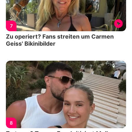
7
Zu operiert? Fans streiten um Carmen
Geiss' Bikinibilder
8