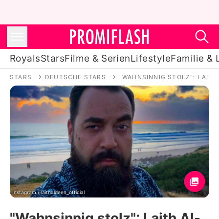
Royals
Stars
Filme & Serien
Lifestyle
Familie & 
STARS
DEUTSCHE STARS
"WAHNSINNIG STOLZ": LAITH
Royals
Stars
Filme & Serien
Lifestyle
Familie & Liebe
Promiflash Exklusiv
Instagram / laithaldeen_official
"Wahnsinnig stolz": Laith Al-