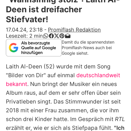
Alle Themen auf Promiflash
Deen ist dreifacher
Jobs
Stiefvater!
App runterladen
17.04.24, 23:18
-
Promiflash Redaktion
Lesezeit:
2
min
Team
Damit du die spannendsten
Promiflash-News auch bei
Redaktionelle Richtlinien
Google siehst.
Laith Al-Deen
(52) wurde mit dem Song
Impressum
"Bilder von Dir" auf einmal
deutschlandweit
Datenschutzerklärung
bekannt
. Nun bringt der Musiker ein neues
Nutzungsbedingungen
Album raus, auf dem er sehr offen über sein
Privatleben singt. Das Stimmwunder ist seit
Utiq verwalten
2018 mit einer Frau zusammen, die vor ihm
schon drei Kinder hatte. Im Gespräch mit
RTL
erzählt er, wie er sich als Stiefpapa fühlt.
"Ich