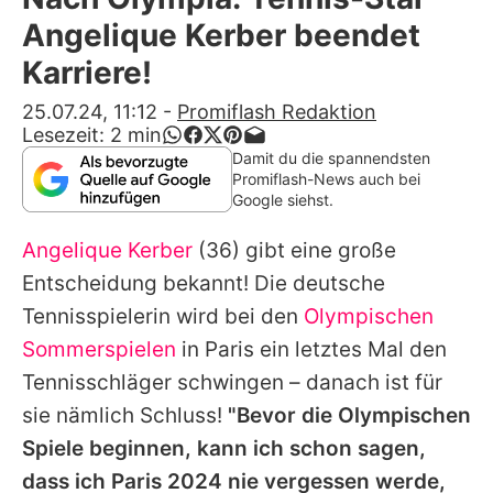
Alle Themen auf Promiflash
Angelique Kerber beendet
Jobs
Karriere!
App runterladen
25.07.24, 11:12
-
Promiflash Redaktion
Lesezeit:
2
min
Team
Damit du die spannendsten
Promiflash-News auch bei
Redaktionelle Richtlinien
Google siehst.
Angelique Kerber
(36) gibt eine große
Impressum
Entscheidung bekannt! Die deutsche
Datenschutzerklärung
Tennisspielerin wird bei den
Olympischen
Nutzungsbedingungen
Sommerspielen
in Paris ein letztes Mal den
Tennisschläger schwingen – danach ist für
Utiq verwalten
sie nämlich Schluss!
"Bevor die Olympischen
Spiele beginnen, kann ich schon sagen,
dass ich Paris 2024 nie vergessen werde,