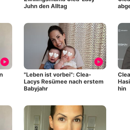
Juhn den Alltag
abg
hn
"Leben ist vorbei": Clea-
Clea
Lacys Resümee nach erstem
Hasi
Babyjahr
hin