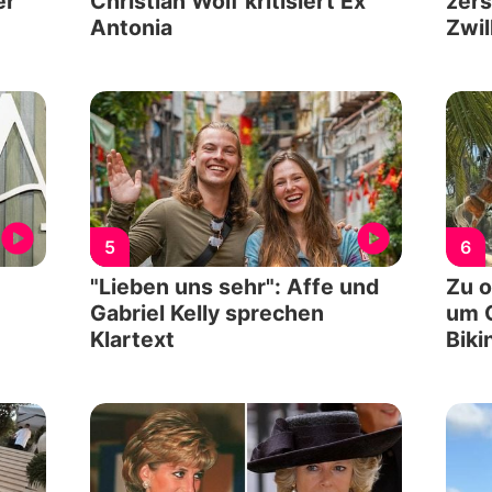
er
Christian Wolf kritisiert Ex
zers
Antonia
Zwil
5
6
"Lieben uns sehr": Affe und
Zu o
Gabriel Kelly sprechen
um 
Klartext
Biki