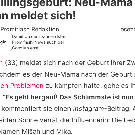
illingsgeburt: Neu-Mama
Filme & Serien
n meldet sich!
Lifestyle
-
Promiflash Redaktion
Leseze
Familie & Liebe
Damit du die spannendsten
Promiflash-News auch bei
Google siehst.
Promiflash Exklusiv
n
(33) meldet sich nach der Geburt ihrer Zwi
Alle Themen auf Promiflash
achdem es der Neu-Mama nach der Geburt 
Jobs
hen Problemen
zu kämpfen hatte, gehe es ihr
App runterladen
.
"Es geht bergauf! Das Schlimmste ist nun 
Team
, kommentiert sie einen
Instagram
-Beitrag.
iden Söhne verrät die Influencerin: Die be
Redaktionelle Richtlinien
 Namen Mišah und Mika.
Impressum