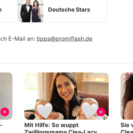
n
Deutsche Stars
ach E-Mail an:
tipps@promiflash.de
-
Mit Hilfe: So wuppt
Sie 
Zwillingsmama Clea-Lacy
Clea