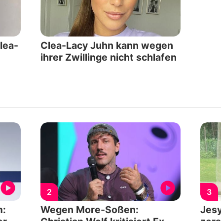
lea-
Clea-Lacy Juhn kann wegen
ihrer Zwillinge nicht schlafen
2
3
m:
Wegen More-Soßen:
Jes