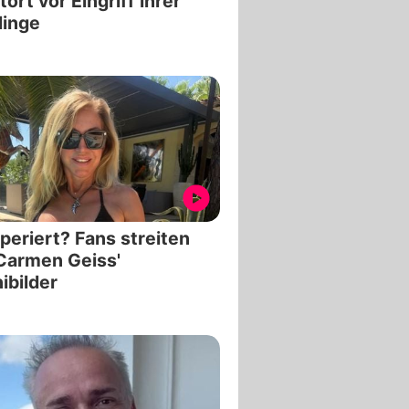
tört vor Eingriff ihrer
linge
periert? Fans streiten
Carmen Geiss'
nibilder