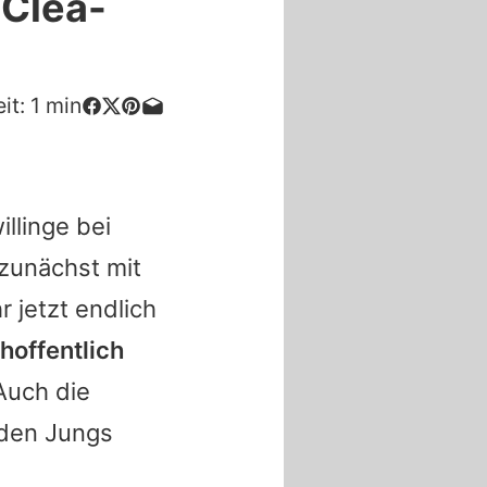
 Clea-
it:
1
min
llinge bei
zunächst mit
 jetzt endlich
hoffentlich
 Auch die
iden Jungs