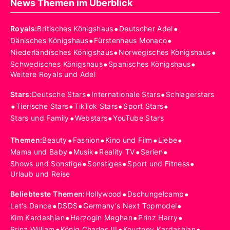
News Themen im Überblick
•
•
Royals
:
Britisches Königshaus
Deutscher Adel
•
•
Dänisches Königshaus
Fürstenhaus Monaco
•
•
Niederländisches Königshaus
Norwegisches Königshaus
•
•
Schwedisches Königshaus
Spanisches Königshaus
Weitere Royals und Adel
•
•
Stars
:
Deutsche Stars
Internationale Stars
Schlagerstars
•
•
•
•
Tierische Stars
TikTok Stars
Sport Stars
•
•
Stars und Family
Webstars
YouTube Stars
•
•
•
•
Themen
:
Beauty
Fashion
Kino und Film
Liebe
•
•
•
•
Mama und Baby
Musik
Reality TV
Serien
•
•
•
Shows und Sonstige
Sonstiges
Sport und Fitness
Urlaub und Reise
•
•
Beliebteste Themen
:
Hollywood
Dschungelcamp
•
•
•
Let's Dance
DSDS
Germany's Next Topmodel
•
•
•
Kim Kardashian
Herzogin Meghan
Prinz Harry
•
•
•
Prinz William
König Charles III
Kourtney Kardashian