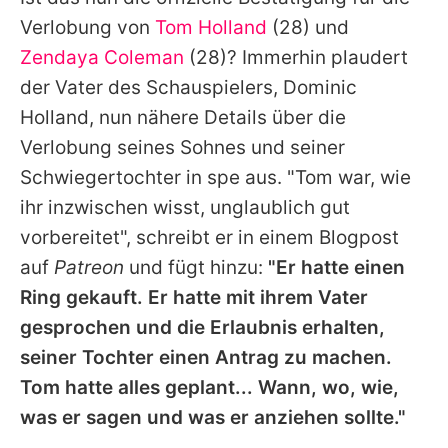
Alle Themen auf Promiflash
Verlobung von
Tom Holland
(28) und
Jobs
Zendaya Coleman
(28)? Immerhin plaudert
der Vater des Schauspielers, Dominic
App runterladen
Holland, nun nähere Details über die
Team
Verlobung seines Sohnes und seiner
Schwiegertochter in spe aus. "Tom war, wie
Redaktionelle Richtlinien
ihr inzwischen wisst, unglaublich gut
Impressum
vorbereitet", schreibt er in einem Blogpost
auf
Patreon
und fügt hinzu:
"Er hatte einen
Datenschutzerklärung
Ring gekauft. Er hatte mit ihrem Vater
Nutzungsbedingungen
gesprochen und die Erlaubnis erhalten,
Utiq verwalten
seiner Tochter einen Antrag zu machen.
Tom hatte alles geplant... Wann, wo, wie,
was er sagen und was er anziehen sollte."