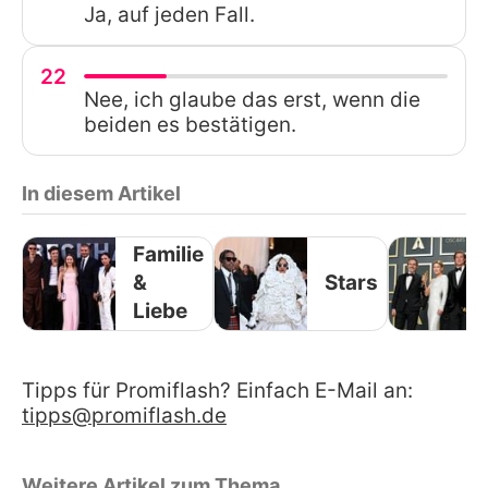
Ja, auf jeden Fall.
22
Nee, ich glaube das erst, wenn die
beiden es bestätigen.
In diesem Artikel
Familie
&
Stars
Liebe
Tipps für Promiflash? Einfach E-Mail an:
tipps@promiflash.de
Weitere Artikel zum Thema