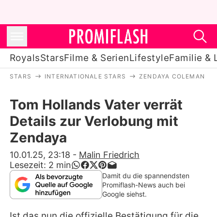
Royals
Stars
Filme & Serien
Lifestyle
Familie & 
STARS
INTERNATIONALE STARS
ZENDAYA COLEMAN
Royals
Tom Hollands Vater verrät
Stars
Details zur Verlobung mit
Filme & Serien
Zendaya
Lifestyle
10.01.25, 23:18
-
Malin Friedrich
Lesezeit:
2
min
Familie & Liebe
Damit du die spannendsten
Promiflash-News auch bei
Promiflash Exklusiv
Google siehst.
Ist das nun die offizielle Bestätigung für die