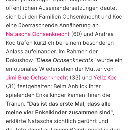
Alle Themen auf Promiflash
öffentlichen Auseinandersetzungen deutet
Jobs
sich bei den Familien Ochsenknecht und Koc
eine überraschende Annäherung an.
App runterladen
Natascha Ochsenknecht
(60) und Andrea
Team
Koc trafen kürzlich bei einem besonderen
Anlass aufeinander. Im Rahmen der
Redaktionelle Richtlinien
Dokushow
"Diese Ochsenknechts"
wurde ein
Impressum
emotionales Wiedersehen der Mütter von
Jimi Blue Ochsenknecht
(33) und
Yeliz Koc
Datenschutzerklärung
(31) festgehalten: Beim Anblick ihrer
Nutzungsbedingungen
spielenden Enkelkinder kamen ihnen die
Utiq verwalten
Tränen.
"Das ist das erste Mal, dass alle
meine vier Enkelkinder zusammen sind"
,
erklärte
Natascha
sichtlich gerührt und
deutete damit auf einen Wendepunkt in den