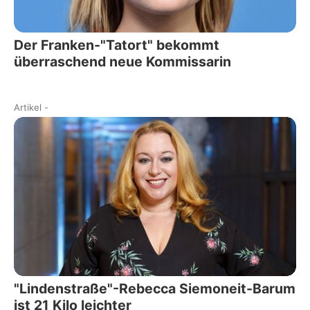
Der Franken-"Tatort" bekommt
überraschend neue Kommissarin
Artikel
-
"Lindenstraße"-Rebecca Siemoneit-Barum
ist 21 Kilo leichter