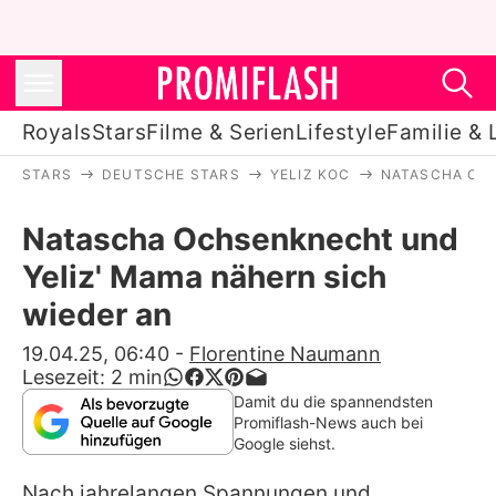
Royals
Stars
Filme & Serien
Lifestyle
Familie & 
STARS
DEUTSCHE STARS
YELIZ KOC
NATASCHA OCH
Royals
Natascha Ochsenknecht und
Stars
Yeliz' Mama nähern sich
Filme & Serien
wieder an
Lifestyle
19.04.25, 06:40
-
Florentine Naumann
Lesezeit:
2
min
Familie & Liebe
Damit du die spannendsten
Promiflash-News auch bei
Promiflash Exklusiv
Google siehst.
Nach jahrelangen Spannungen und