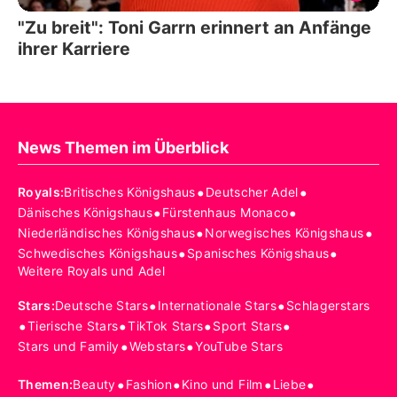
"Zu breit": Toni Garrn erinnert an Anfänge
ihrer Karriere
News Themen im Überblick
•
•
Royals
:
Britisches Königshaus
Deutscher Adel
•
•
Dänisches Königshaus
Fürstenhaus Monaco
•
•
Niederländisches Königshaus
Norwegisches Königshaus
•
•
Schwedisches Königshaus
Spanisches Königshaus
Weitere Royals und Adel
•
•
Stars
:
Deutsche Stars
Internationale Stars
Schlagerstars
•
•
•
•
Tierische Stars
TikTok Stars
Sport Stars
•
•
Stars und Family
Webstars
YouTube Stars
•
•
•
•
Themen
:
Beauty
Fashion
Kino und Film
Liebe